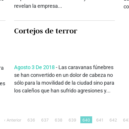
revelan la empresa...
co
Cortejos de terror
Agosto 3 De 2018
- Las caravanas fúnebres
ra
se han convertido en un dolor de cabeza no
sólo para la movilidad de la ciudad sino para
oes
los caleños que han sufrido agresiones y...
‹ Anterior
636
637
638
639
640
641
642
64