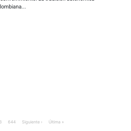
lombiana...
3
644
Siguiente ›
Última »