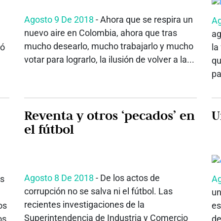
Agosto 9 De 2018
- Ahora que se respira un
Ag
nuevo aire en Colombia, ahora que tras
ag
mucho desearlo, mucho trabajarlo y mucho
gó
la
votar para lograrlo, la ilusión de volver a la...
qu
pa
Reventa y otros ‘pecados’ en
U
el fútbol
Agosto 8 De 2018
- De los actos de
os
Ag
corrupción no se salva ni el fútbol. Las
un
recientes investigaciones de la
os
es
Superintendencia de Industria y Comercio
os
de