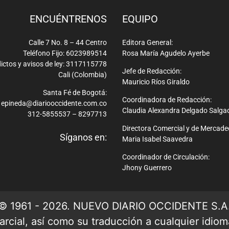
ENCUÉNTRENOS
EQUIPO
Calle 7 No. 8 – 44 Centro
Editora General:
Teléfono Fijo: 6023989514
Rosa María Agudelo Ayerbe
ictos y avisos de ley: 3117115778
Jefe de Redacción:
Cali (Colombia)
Mauricio Ríos Giraldo
Santa Fé de Bogotá:
Coordinadora de Redacción:
epineda@diariooccidente.com.co
Claudia Alexandra Delgado Salga
312-5855537 – 8297713
Directora Comercial y de Mercade
Síganos en:
Maria Isabel Saavedra
Coordinador de Circulación:
Jhony Guerrero
© 1961 - 2026. NUEVO DIARIO OCCIDENTE S.A
rcial, así como su traducción a cualquier idioma 