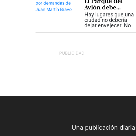
El Parque del
antigua Roma...
Avión debe
recuperarse
Hay lugares que una
ciudad no debería
dejar envejecer. No
porque todo lo
antiguo deba
conservarse intacto,
sino porque algunos
espacios guardan
PUBLICIDAD
una parte esencial de
la historia de Cali. El
Parque del...
Una publicación diari