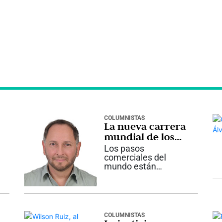
COLUMNISTAS
La nueva carrera
mundial de los
28K
Los pasos
comerciales del
mundo están
liderando los
principales titulares
a
en este inicio de
agosto. Luego que
hace pocos días se
COLUMNISTAS
presentara un