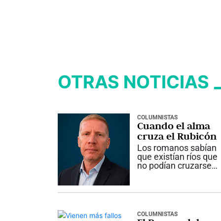
OTRAS NOTICIAS
COLUMNISTAS
Cuando el alma
cruza el Rubicón
Los romanos sabían
que existían ríos que
no podían cruzarse
sin consecuencias
irreversibles. Aunque
pareciera una histori
lejana, esa realidad
sigue presente en
COLUMNISTAS
nuestras vidas. En la