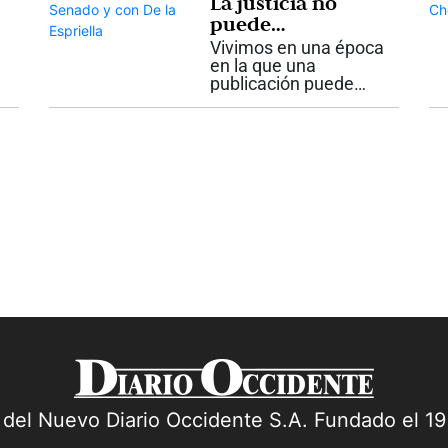
La justicia no
terremoto de
puede
magnitud 5.6 con
construirse sobre
Vivimos en una época
epicentro a sólo 38...
la prisa
en la que una
publicación puede
destruir, en cuestión
de horas, la
reputación que una
persona construyó
durante toda una
vida. La velocidad
con la que circula la
información ha...
a del Nuevo Diario Occidente S.A. Fundado el 1