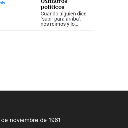
Oxímoros
acompañaron día y
políticos
noche mientras
Cuando alguien dice
siguió la ruta...
"subir para arriba",
nos reímos y lo
corregimos. Esta
graciosa expresión se
llama pleonasmo,
una redundancia
porque ambas
palabras significan lo
mismo. Lo contrario
sería el oxímoro,...
9 de noviembre de 1961