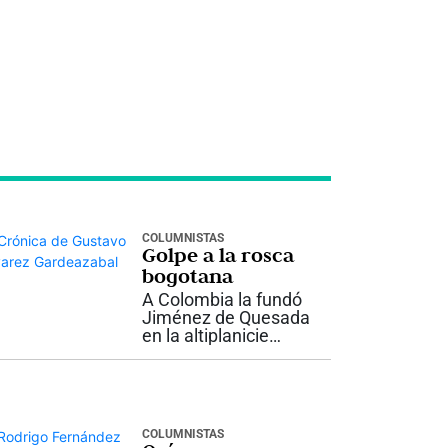
COLUMNISTAS
Golpe a la rosca
bogotana
A Colombia la fundó
Jiménez de Quesada
en la altiplanicie
bogotana porque allá
no llegaban los
zancudos que
durante su primigenio
recorrido
COLUMNISTAS
conquistador le