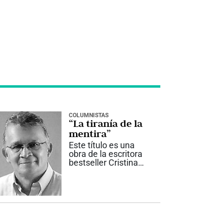
COLUMNISTAS
“La tiranía de la
mentira”
Este título es una
obra de la escritora
bestseller Cristina
Martín Jiménez,
quién se declara
políticamente
incorrecta. Es
investigadora y
ejemplo de