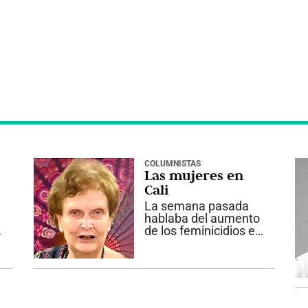
COLUMNISTAS
Las mujeres en
a
Cali
La semana pasada
hablaba del aumento
de los feminicidios en
la ciudad, tasa
disparada, situación
permanente de
inseguridad. Es claro
que detrás de esta
situación está el odio