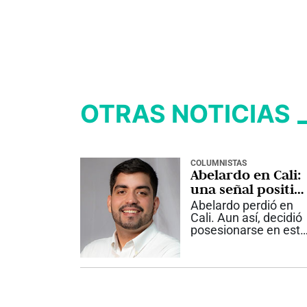
OTRAS NOTICIAS
COLUMNISTAS
Abelardo en Cali:
una señal positiv
y una agenda por
Abelardo perdió en
construir
Cali. Aun así, decidió
posesionarse en esta
ciudad. Ese gesto
dice algo importante
sobre cómo entiende
el país que va a
gobernar. Por qué
importa Un