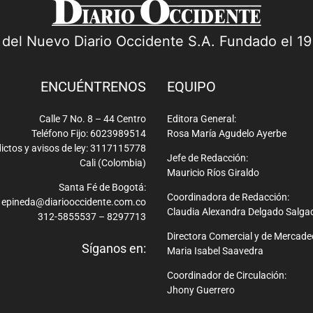
a del Nuevo Diario Occidente S.A. Fundado el 1
ENCUÉNTRENOS
EQUIPO
Calle 7 No. 8 – 44 Centro
Editora General:
Teléfono Fijo: 6023989514
Rosa María Agudelo Ayerbe
ictos y avisos de ley: 3117115778
Jefe de Redacción:
Cali (Colombia)
Mauricio Ríos Giraldo
Santa Fé de Bogotá:
Coordinadora de Redacción:
epineda@diariooccidente.com.co
Claudia Alexandra Delgado Salga
312-5855537 – 8297713
Directora Comercial y de Mercade
Síganos en:
Maria Isabel Saavedra
Coordinador de Circulación:
Jhony Guerrero