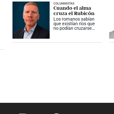
de los hombres hacia
COLUMNISTAS
Cuando el alma
las...
cruza el Rubicón
Los romanos sabían
que existían ríos que
no podían cruzarse
sin consecuencias
irreversibles. Aunque
pareciera una historia
lejana, esa realidad
sigue presente en
nuestras vidas. En la
antigua Roma...
s