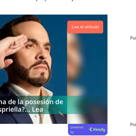
Lea el artículo
Pu
Pu
powered
by