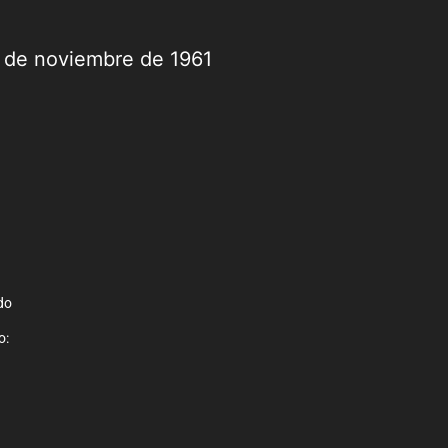
9 de noviembre de 1961
do
o: