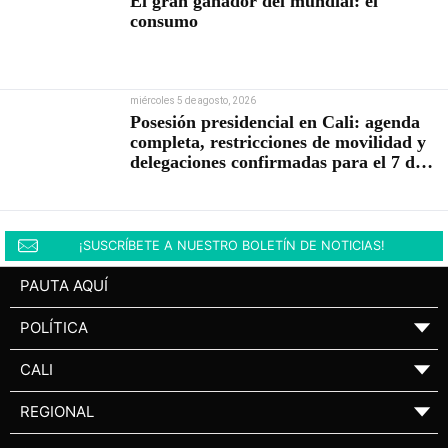
El gran ganador del mundial: el
consumo
miércoles 5 de agosto, 2026
Posesión presidencial en Cali: agenda
completa, restricciones de movilidad y
delegaciones confirmadas para el 7 de
agosto
¡SUSCRÍBETE A NUESTRO BOLETÍN DE NOTICIAS!
PAUTA AQUÍ
POLÍTICA
▼
CALI
▼
REGIONAL
▼