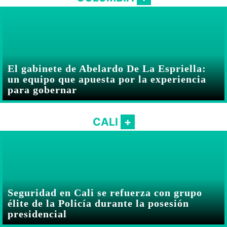
El gabinete de Abelardo De La Espriella:
un equipo que apuesta por la experiencia
para gobernar
CALI
Seguridad en Cali se refuerza con grupo
élite de la Policía durante la posesión
presidencial