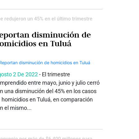
e redujeron un 45% en el último trimestre
eportan disminución de
homicidios en Tuluá
osto 2 De 2022
- El trimestre
mprendido entre mayo, junio y julio cerró
n una disminución del 45% en los casos
 homicidios en Tuluá, en comparación
n el mismo...
onvenio por más de $6.400 millones para