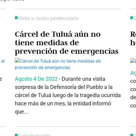
Visita a centro penitenciario
S
Cárcel de Tuluá aún no
R
tiene medidas de
prevención de emergencias
Ag
e
Agosto 4 De 2022
- Durante una visita
co
sorpresa de la Defensoría del Pueblo a la
co
cárcel de Tuluá luego de la tragedia ocurrida
de
hace más de un mes, la entidad informó
co
que...
Falleció herido
C