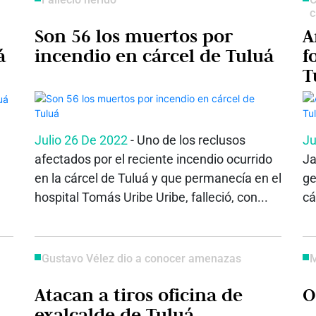
c
Son 56 los muertos por
A
á
incendio en cárcel de Tuluá
f
T
Julio 26 De 2022
- Uno de los reclusos
Ju
afectados por el reciente incendio ocurrido
Ja
en la cárcel de Tuluá y que permanecía en el
ge
hospital Tomás Uribe Uribe, falleció, con...
cá
Gustavo Vélez dio a conocer amenazas
M
Atacan a tiros oficina de
O
exalcalde de Tuluá