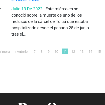
e
Julio 13 De 2022
- Este miércoles se
conoció sobre la muerte de uno de los
reclusos de la cárcel de Tuluá que estaba
hospitalizado desde el pasado 28 de junio
tras el...
Primera
‹ Anterior
7
8
9
10
11
12
13
14
15