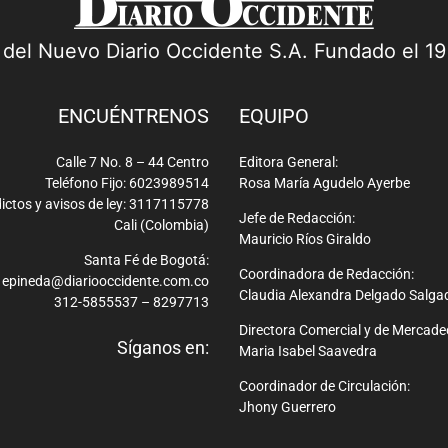
a del Nuevo Diario Occidente S.A. Fundado el 1
ENCUÉNTRENOS
EQUIPO
Calle 7 No. 8 – 44 Centro
Editora General:
Teléfono Fijo: 6023989514
Rosa María Agudelo Ayerbe
ictos y avisos de ley: 3117115778
Jefe de Redacción:
Cali (Colombia)
Mauricio Ríos Giraldo
Santa Fé de Bogotá:
Coordinadora de Redacción:
epineda@diariooccidente.com.co
Claudia Alexandra Delgado Salga
312-5855537 – 8297713
Directora Comercial y de Mercade
Síganos en:
Maria Isabel Saavedra
Coordinador de Circulación:
Jhony Guerrero