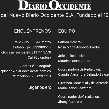
a del Nuevo Diario Occidente S.A. Fundado el 1
ENCUÉNTRENOS
EQUIPO
Calle 7 No. 8 – 44 Centro
Editora General:
Teléfono Fijo: 6023989514
Rosa María Agudelo Ayerbe
ictos y avisos de ley: 3117115778
Jefe de Redacción:
Cali (Colombia)
Mauricio Ríos Giraldo
Santa Fé de Bogotá:
Coordinadora de Redacción:
epineda@diariooccidente.com.co
Claudia Alexandra Delgado Salga
312-5855537 – 8297713
Directora Comercial y de Mercade
Síganos en:
Maria Isabel Saavedra
Coordinador de Circulación:
Jhony Guerrero