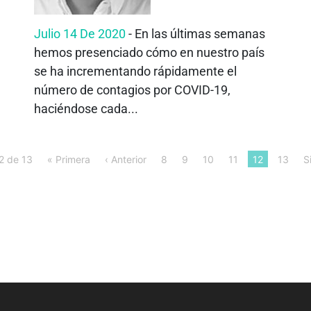
Julio 14 De 2020
- En las últimas semanas
hemos presenciado cómo en nuestro país
se ha incrementando rápidamente el
número de contagios por COVID-19,
haciéndose cada...
2 de 13
« Primera
‹ Anterior
8
9
10
11
12
13
S