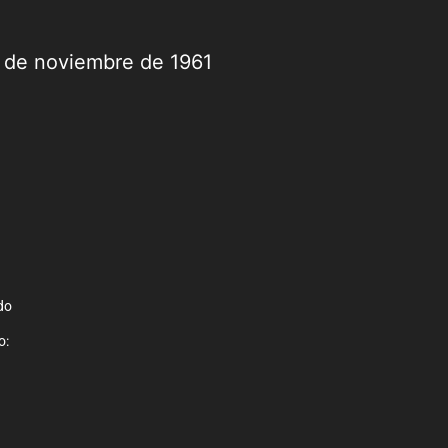
9 de noviembre de 1961
do
o: