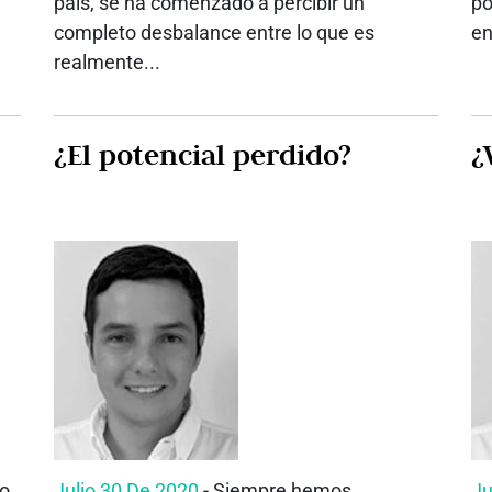
país, se ha comenzado a percibir un
po
completo desbalance entre lo que es
en
realmente...
¿El potencial perdido?
¿
do
Julio 30 De 2020
- Siempre hemos
Ju