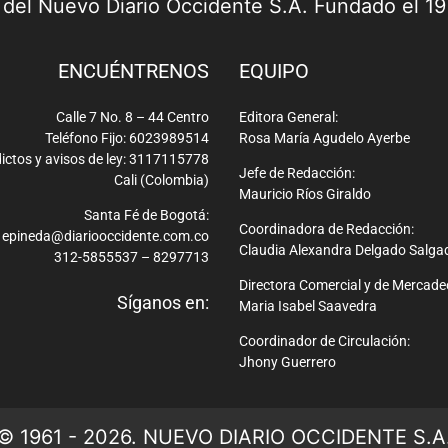
a del Nuevo Diario Occidente S.A. Fundado el 1
ENCUÉNTRENOS
EQUIPO
Calle 7 No. 8 – 44 Centro
Editora General:
Teléfono Fijo: 6023989514
Rosa María Agudelo Ayerbe
ictos y avisos de ley: 3117115778
Jefe de Redacción:
Cali (Colombia)
Mauricio Ríos Giraldo
Santa Fé de Bogotá:
Coordinadora de Redacción:
epineda@diariooccidente.com.co
Claudia Alexandra Delgado Salga
312-5855537 – 8297713
Directora Comercial y de Mercade
Síganos en:
Maria Isabel Saavedra
Coordinador de Circulación:
Jhony Guerrero
© 1961 - 2026. NUEVO DIARIO OCCIDENTE S.A