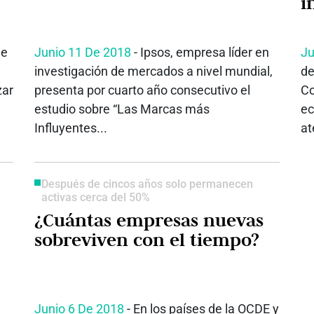
i
de
Junio 11 De 2018
- Ipsos, empresa líder en
Ju
investigación de mercados a nivel mundial,
de
zar
presenta por cuarto año consecutivo el
Co
estudio sobre “Las Marcas más
ec
Influyentes...
at
Después de cincos años solo permanecen
activas cerca del 50%
¿Cuántas empresas nuevas
sobreviven con el tiempo?
Junio 6 De 2018
- En los países de la OCDE y