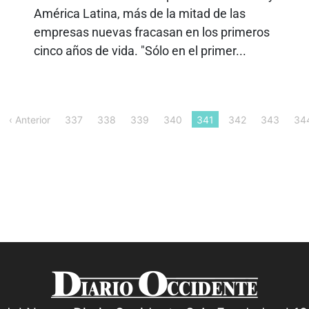
América Latina, más de la mitad de las
empresas nuevas fracasan en los primeros
cinco años de vida. "Sólo en el primer...
‹ Anterior
337
338
339
340
341
342
343
34