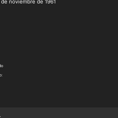
9 de noviembre de 1961
do
o:
.