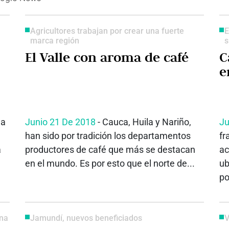
Agricultores trabajan por crear una fuerte
E
marca región
s
El Valle con aroma de café
C
e
ha
Junio 21 De 2018
- Cauca, Huila y Nariño,
Ju
han sido por tradición los departamentos
fr
a
productores de café que más se destacan
ac
en el mundo. Es por esto que el norte de...
ub
po
ena
Jamundí, nuevos beneficiados
V