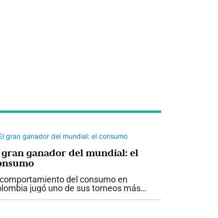
l gran ganador del mundial: el
onsumo
 comportamiento del consumo en
lombia jugó uno de sus torneos más
portantes durante este mundial 2026 y
lió campeón. A lo largo de las etapas del
cuentro deportivo, en el canal moderno...