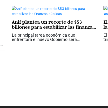
adelantarán en los corredores férreos...
Anif plantea un recorte de $53
E
billones para estabilizar las finanzas
la
públicas
e
La principal tarea económica que
El
enfrentará el nuevo Gobierno será
tr
e
recuperar la sostenibilidad de las finanzas
ta
n
públicas. Ese es el mensaje del más
de
reciente comentario económico de Anif, que
Go
 el
plantea...