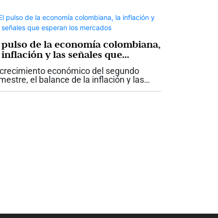
l pulso de la economía colombiana,
 inflación y las señales que
speran los mercados
 crecimiento económico del segundo
imestre, el balance de la inflación y las
sas de interés durante la primera mitad
l año, la transición hacia el nuevo
bierno y sus efectos sobre los activos...