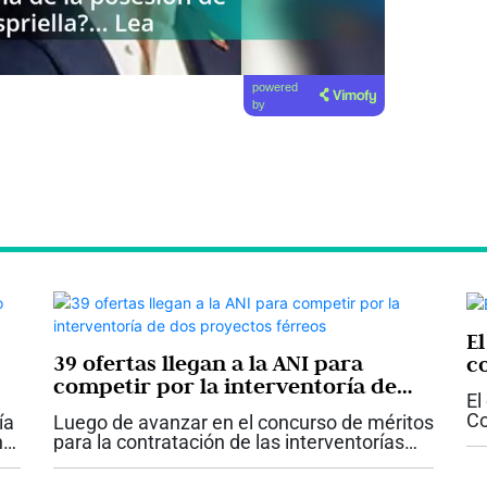
powered
by
E
39 ofertas llegan a la ANI para
c
competir por la interventoría de
El
dos proyectos férreos
Co
ía
Luego de avanzar en el concurso de méritos
im
n
para la contratación de las interventorías
sa
a
que le harán seguimiento y control a las
en
adecuaciones e intervenciones que se