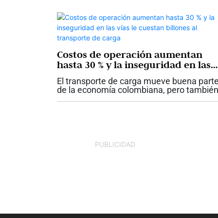
consumidores e inversionistas. La...
Costos de operación aumentan
hasta 30 % y la inseguridad en las
vías le cuestan billones al
El transporte de carga mueve buena part
transporte de carga
de la economía colombiana, pero tambié
enfrenta uno de los momentos más
desafiantes de los últimos años. Mientras
Ministerio de Transporte reporta que...
PUBLICIDAD