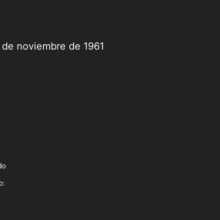
9 de noviembre de 1961
do
o: