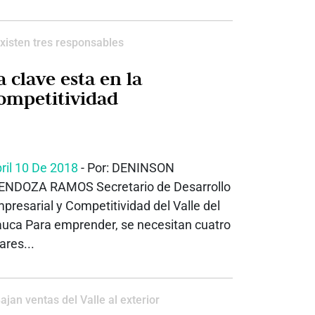
xisten tres responsables
a clave esta en la
ompetitividad
ril 10 De 2018
- Por: DENINSON
NDOZA RAMOS Secretario de Desarrollo
presarial y Competitividad del Valle del
uca Para emprender, se necesitan cuatro
lares...
ajan ventas del Valle al exterior