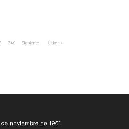
8
349
Siguiente ›
Última »
9 de noviembre de 1961