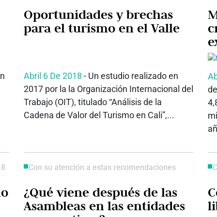
Oportunidades y brechas
M
para el turismo en el Valle
c
e
en
Abril 6 De 2018
- Un estudio realizado en
Ab
2017 por la la Organización Internacional del
de
Trabajo (OIT), titulado “Análisis de la
4,
Cadena de Valor del Turismo en Cali”,...
mi
añ
18
Con su atención a estas recomendaciones
C
lo
¿Qué viene después de las
C
Asambleas en las entidades
l