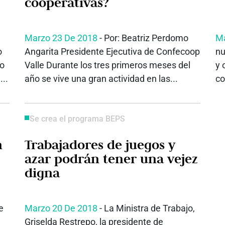
cooperativas?
Marzo 23 De 2018
- Por: Beatriz Perdomo
Ma
o
Angarita Presidente Ejecutiva de Confecoop
nu
to
Valle Durante los tres primeros meses del
y 
...
año se vive una gran actividad en las...
co
Se crea el programa BEPS
n
Trabajadores de juegos y
azar podrán tener una vejez
digna
e
Marzo 20 De 2018
- La Ministra de Trabajo,
Griselda Restrepo, la presidente de