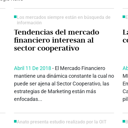
Los mercados siempre están en búsqueda de
E
información
Tendencias del mercado
L
financiero interesan al
c
sector cooperativo
Abril 11 De 2018
- El Mercado Financiero
Ab
mantiene una dinámica constante la cual no
ME
puede ser ajena al Sector Cooperativo, las
Em
estrategias de Marketing están más
Ca
enfocadas...
pi
Anato presenta estudio realizado por la OIT
B