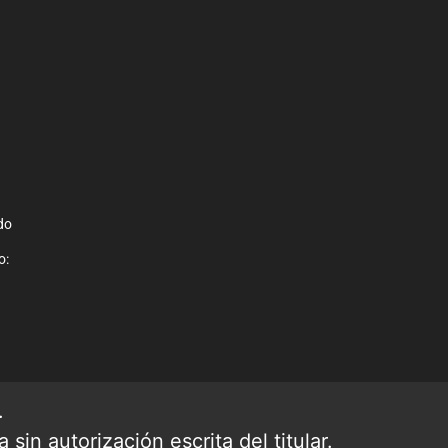
do
o:
.
sin autorización escrita del titular.