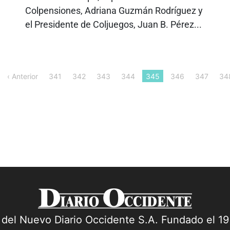
Colpensiones, Adriana Guzmán Rodríguez y
el Presidente de Coljuegos, Juan B. Pérez...
‹ Anterior
341
342
343
344
345
346
347
34
a del Nuevo Diario Occidente S.A. Fundado el 1