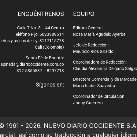
ENCUÉNTRENOS
EQUIPO
Calle 7 No. 8 – 44 Centro
Editora General:
Teléfono Fijo: 6023989514
Rosa María Agudelo Ayerbe
ictos y avisos de ley: 3117115778
Jefe de Redacción:
Cali (Colombia)
Mauricio Ríos Giraldo
Santa Fé de Bogotá:
Coordinadora de Redacción:
epineda@diariooccidente.com.co
Claudia Alexandra Delgado Salga
312-5855537 – 8297713
Directora Comercial y de Mercade
Síganos en:
Maria Isabel Saavedra
Coordinador de Circulación:
Jhony Guerrero
© 1961 - 2026. NUEVO DIARIO OCCIDENTE S.A
rcial, así como su traducción a cualquier idioma 