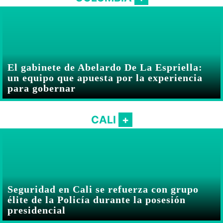
El gabinete de Abelardo De La Espriella:
un equipo que apuesta por la experiencia
para gobernar
CALI
Seguridad en Cali se refuerza con grupo
élite de la Policía durante la posesión
presidencial