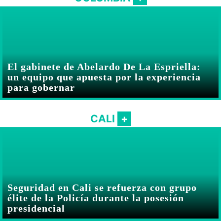
El gabinete de Abelardo De La Espriella:
un equipo que apuesta por la experiencia
para gobernar
CALI
Seguridad en Cali se refuerza con grupo
élite de la Policía durante la posesión
presidencial