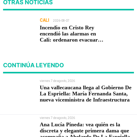
OTRAS NOTICIAS
CALI
2026-08-07
Incendio en Cristo Rey
encendió las alarmas en
Cali: ordenaron evacuar
viviendas
CONTINÚA LEYENDO
viernes 7 de agosto, 2026
Una vallecaucana llega al Gobierno De
La Espriella: María Fernanda Santa,
nueva viceministra de Infraestructura
viernes 7 de agosto, 2026
Ana Lucía Pineda: vea quién es la
discreta y elegante primera dama que
acompaña a Abelardo De La Espriella