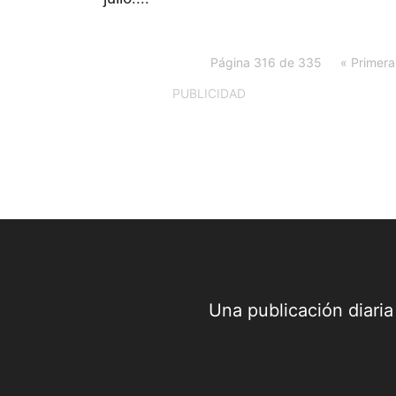
Página 316 de 335
« Primera
PUBLICIDAD
Una publicación diari