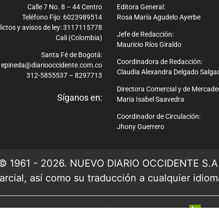
Calle 7 No. 8 – 44 Centro
Editora General:
Teléfono Fijo: 6023989514
Rosa María Agudelo Ayerbe
ictos y avisos de ley: 3117115778
Jefe de Redacción:
Cali (Colombia)
Mauricio Ríos Giraldo
Santa Fé de Bogotá:
Coordinadora de Redacción:
epineda@diariooccidente.com.co
Claudia Alexandra Delgado Salga
312-5855537 – 8297713
Directora Comercial y de Mercade
Síganos en:
Maria Isabel Saavedra
Coordinador de Circulación:
Jhony Guerrero
© 1961 - 2026. NUEVO DIARIO OCCIDENTE S.A
rcial, así como su traducción a cualquier idioma 
Ver mapa del sitio
| Desarrollado por: