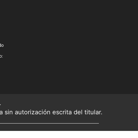
do
o:
.
sin autorización escrita del titular.