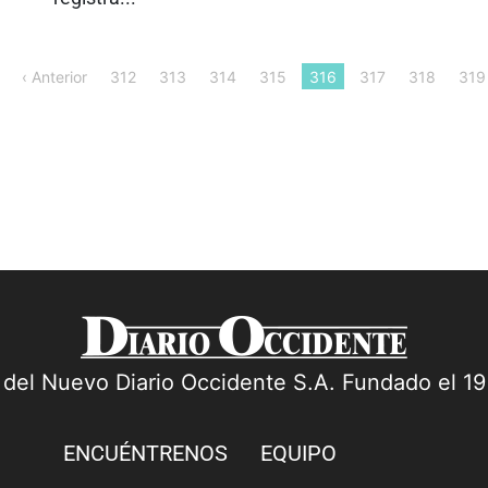
‹ Anterior
312
313
314
315
316
317
318
319
a del Nuevo Diario Occidente S.A. Fundado el 1
ENCUÉNTRENOS
EQUIPO