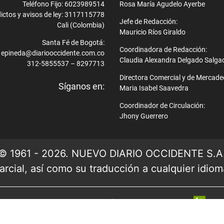
Teléfono Fijo: 6023989514
Rosa María Agudelo Ayerbe
ictos y avisos de ley: 3117115778
Jefe de Redacción:
Cali (Colombia)
Mauricio Ríos Giraldo
Santa Fé de Bogotá:
Coordinadora de Redacción:
epineda@diariooccidente.com.co
Claudia Alexandra Delgado Salga
312-5855537 – 8297713
Directora Comercial y de Mercade
Síganos en:
Maria Isabel Saavedra
Coordinador de Circulación:
Jhony Guerrero
© 1961 - 2026. NUEVO DIARIO OCCIDENTE S.A
rcial, así como su traducción a cualquier idioma 
Ver mapa del sitio
| Desarrollado por: