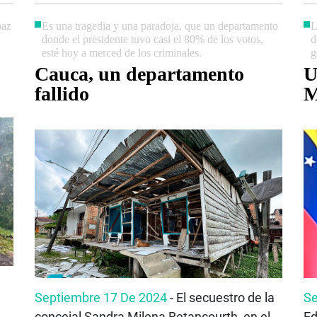
paz
Es una tragedia y una paradoja, que un departamento
L
donde el presidente tuvo casi el 80% de los votos,
d
esté hoy a merced de los criminales.
g
Cauca, un departamento
U
fallido
M
Septiembre 17 De 2024
- El secuestro de la
Se
concejal Sandra Milena Betancourth, en el
Ed