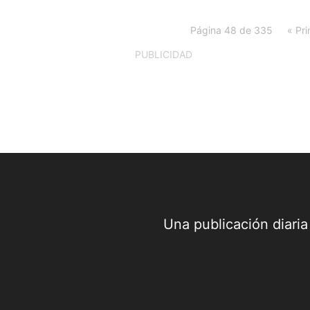
Página 48 de 335
« Pr
PUBLICIDAD
Una publicación diari