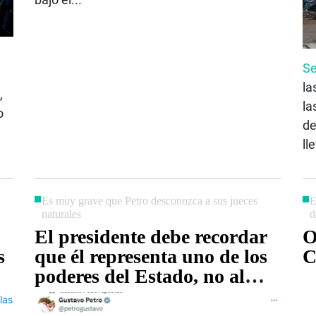
Se
la
,
la
o
de
ll
Es muy grave que Petro desconozca a sus jueces
E
naturales
d
El presidente debe recordar
O
s
que él representa uno de los
C
poderes del Estado, no al
Estado mismo