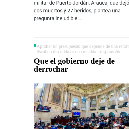
militar de Puerto Jordán, Arauca, que dej
dos muertos y 27 heridos, plantea una
pregunta ineludible:...
Aprobar un presupuesto que depende de una refo
fiscal no discutida es una medida irresponsable
Que el gobierno deje de
derrochar