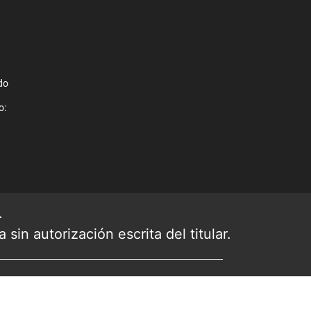
do
o:
.
sin autorización escrita del titular.