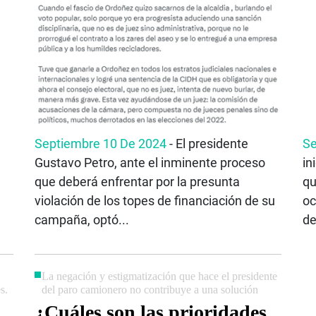
Septiembre 10 De 2024
- El presidente
Se
Gustavo Petro, ante el inminente proceso
in
que deberá enfrentar por la presunta
qu
violación de los topes de financiación de su
oc
campaña, optó...
de
La negación y estigmatización que hace el presidente
s.
del paro camionero no contribuye a una solución
¿Cuáles son las prioridades