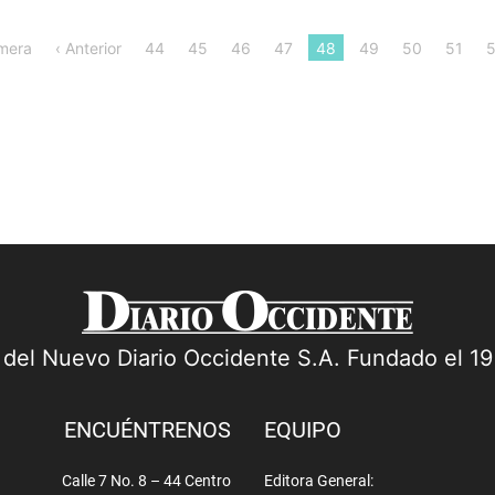
imera
‹ Anterior
44
45
46
47
48
49
50
51
5
a del Nuevo Diario Occidente S.A. Fundado el 1
ENCUÉNTRENOS
EQUIPO
Calle 7 No. 8 – 44 Centro
Editora General: