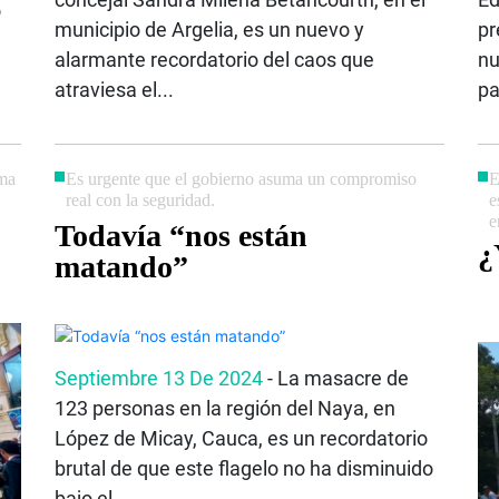
ó
municipio de Argelia, es un nuevo y
pr
alarmante recordatorio del caos que
nu
atraviesa el...
pa
rma
Es urgente que el gobierno asuma un compromiso
E
real con la seguridad.
e
e
Todavía “nos están
¿
matando”
Septiembre 13 De 2024
- La masacre de
123 personas en la región del Naya, en
López de Micay, Cauca, es un recordatorio
brutal de que este flagelo no ha disminuido
bajo el...