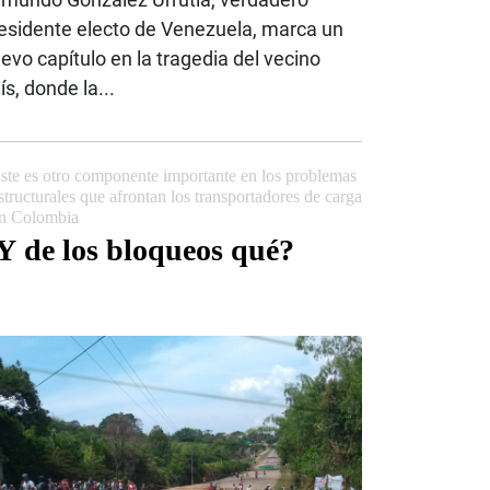
esidente electo de Venezuela, marca un
evo capítulo en la tragedia del vecino
ís, donde la...
ste es otro componente importante en los problemas
structurales que afrontan los transportadores de carga
n Colombia
Y de los bloqueos qué?