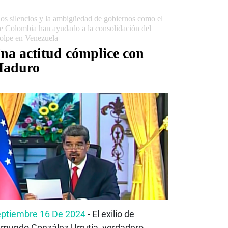
os silencios y la ambigüedad de gobiernos como el
e Colombia han ayudado a la consolidación del
olpe en Venezuela
na actitud cómplice con
aduro
ptiembre 16 De 2024
- El exilio de
mundo González Urrutia, verdadero