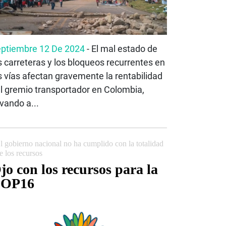
ptiembre 12 De 2024
- El mal estado de
s carreteras y los bloqueos recurrentes en
s vías afectan gravemente la rentabilidad
l gremio transportador en Colombia,
evando a...
l gobierno nacional no ha cumplido con la totalidad
e los recursos
jo con los recursos para la
OP16