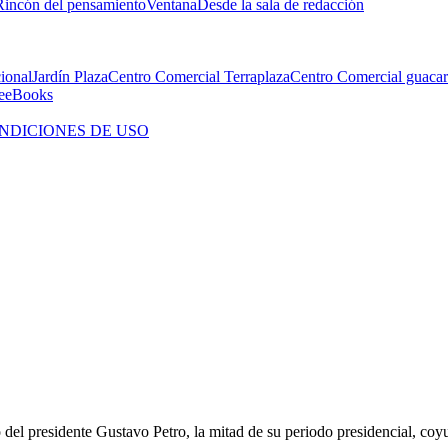
Rincón del pensamiento
Ventana
Desde la sala de redacción
cional
Jardín Plaza
Centro Comercial Terraplaza
Centro Comercial guacar
e
eBooks
NDICIONES DE USO
el presidente Gustavo Petro, la mitad de su periodo presidencial, coyun