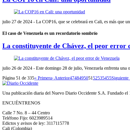
julio 27 de 2024
- La COP16, que se celebrará en Cali, es más que un e
El caso de Venezuela es un recordatorio sombrío
La constituyente de Chávez, el peor error
julio 26 de 2024
- Este domingo 28 de julio, Venezuela enfrenta una op
Página 51 de 335
« Primera
‹ Anterior
47
48
49
50
51
52
53
54
55
Siguiente 
Una publicación diaria del Nuevo Diario Occidente S.A. Fundado el
ENCUÉNTRENOS
Calle 7 No. 8 – 44 Centro
Teléfono Fijo: 6023989514
Edictos y avisos de ley: 3117115778
Cali (Colombia)