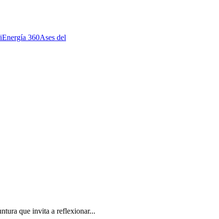
i
Energía 360
Ases del
tura que invita a reflexionar...