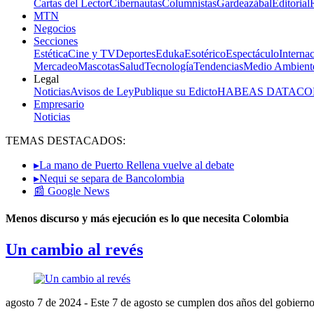
Cartas del Lector
Cibernautas
Columnistas
Gardeazábal
Editorial
MTN
Negocios
Secciones
Estética
Cine y TV
Deportes
Eduka
Esotérico
Espectáculo
Interna
Mercadeo
Mascotas
Salud
Tecnología
Tendencias
Medio Ambient
Legal
Noticias
Avisos de Ley
Publique su Edicto
HABEAS DATA
CO
Empresario
Noticias
TEMAS DESTACADOS:
▸La mano de Puerto Rellena vuelve al debate
▸Nequi se separa de Bancolombia
📰 Google News
Menos discurso y más ejecución es lo que necesita Colombia
Un cambio al revés
agosto 7 de 2024
- Este 7 de agosto se cumplen dos años del gobierno d