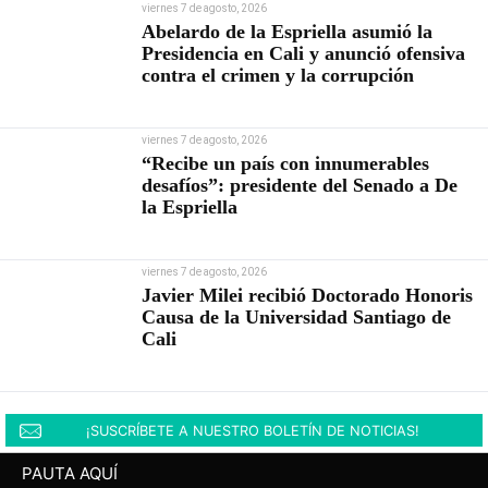
viernes 7 de agosto, 2026
Abelardo de la Espriella asumió la
Presidencia en Cali y anunció ofensiva
contra el crimen y la corrupción
viernes 7 de agosto, 2026
“Recibe un país con innumerables
desafíos”: presidente del Senado a De
la Espriella
viernes 7 de agosto, 2026
Javier Milei recibió Doctorado Honoris
Causa de la Universidad Santiago de
Cali
¡SUSCRÍBETE A NUESTRO BOLETÍN DE NOTICIAS!
PAUTA AQUÍ