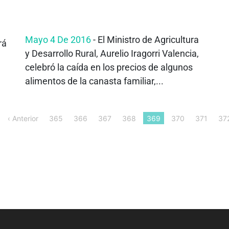
Mayo 4 De 2016
- El Ministro de Agricultura
rá
y Desarrollo Rural, Aurelio Iragorri Valencia,
celebró la caída en los precios de algunos
alimentos de la canasta familiar,...
‹ Anterior
365
366
367
368
369
370
371
37