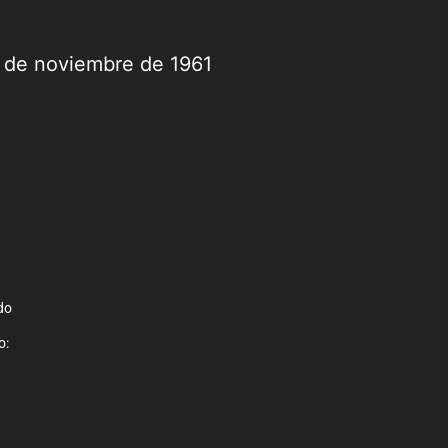
9 de noviembre de 1961
do
o: