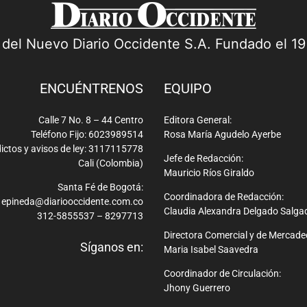
a del Nuevo Diario Occidente S.A. Fundado el 1
ENCUÉNTRENOS
EQUIPO
Calle 7 No. 8 – 44 Centro
Editora General:
Teléfono Fijo: 6023989514
Rosa María Agudelo Ayerbe
ictos y avisos de ley: 3117115778
Jefe de Redacción:
Cali (Colombia)
Mauricio Ríos Giraldo
Santa Fé de Bogotá:
Coordinadora de Redacción:
epineda@diariooccidente.com.co
Claudia Alexandra Delgado Salga
312-5855537 – 8297713
Directora Comercial y de Mercade
Síganos en:
Maria Isabel Saavedra
Coordinador de Circulación:
Jhony Guerrero