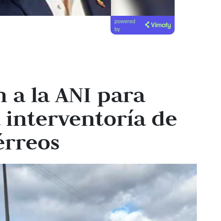
powered
by
n a la ANI para
 interventoría de
érreos