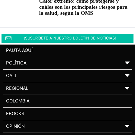
Calor extremo: cómo protegerse y
cuáles son los principales riesgos para
la salud, según la OMS
¡SUSCRÍBETE A NUESTRO BOLETÍN DE NOTICIAS!
PAUTA AQUÍ
POLÍTICA
▼
CALI
▼
REGIONAL
▼
COLOMBIA
EBOOKS
OPINIÓN
▼