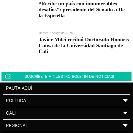
“Recibe un país con innumerables
desafíos”: presidente del Senado a De
la Espriella
viernes 7 de agosto, 2026
Javier Milei recibió Doctorado Honoris
Causa de la Universidad Santiago de
Cali
¡SUSCRÍBETE A NUESTRO BOLETÍN DE NOTICIAS!
PAUTA AQUÍ
POLÍTICA
▼
CALI
▼
REGIONAL
▼