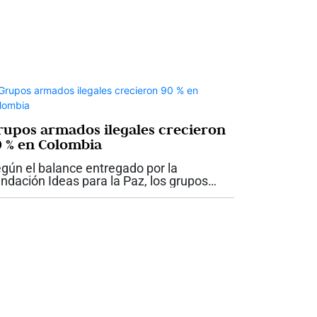
rupos armados ilegales crecieron
0 % en Colombia
gún el balance entregado por la
ndación Ideas para la Paz, los grupos
mados ilegales en Colombia pasaron de
.120 integrantes en diciembre de 2022 a
.802 en julio de 2026, lo que representa
...