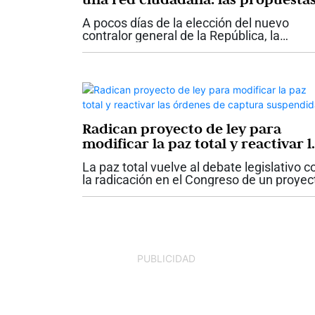
de Diana Carolina Torres para la
A pocos días de la elección del nuevo
Contraloría
contralor general de la República, la
candidata Diana Carolina Torres presentó
las principales propuestas con las que
aspira a dirigir el organismo de...
Radican proyecto de ley para
modificar la paz total y reactivar l
órdenes de captura suspendidas
La paz total vuelve al debate legislativo c
la radicación en el Congreso de un proyec
de ley que propone modificar y derogar
varias disposiciones de la Ley 2272 de
2022. La iniciativa plantea...
PUBLICIDAD