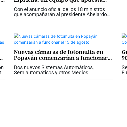
por la experiencia para gobernar
Con el anuncio oficial de los 18 ministros
que acompañarán al presidente Abelardo
De La Espriella, el nuevo Gobierno comienza
a revelar la hoja de ruta con la que espera
conducir al país durante los...
Nuevas cámaras de fotomulta en
G
as
Popayán comenzarían a funcionar
9
el 15 de agosto
on
Dos nuevos Sistemas Automáticos,
Se
to
Semiautomáticos y otros Medios
Fu
Tecnológicos para la Detección de
ar
Infracciones de Tránsito (SAST)
15
comenzarían a operar a partir del próximo
28
15 de agosto de 2026 en la...
un