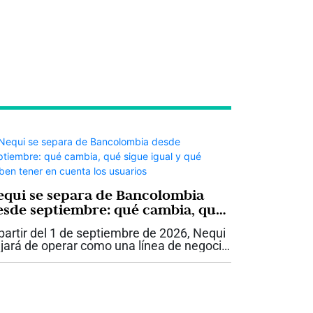
equi se separa de Bancolombia
esde septiembre: qué cambia, qué
igue igual y qué deben tener en
partir del 1 de septiembre de 2026, Nequi
uenta los usuarios
jará de operar como una línea de negocio
 Bancolombia y se convertirá en Nequi
A. Compañía de Financiamiento, una
tidad independiente que hará parte...