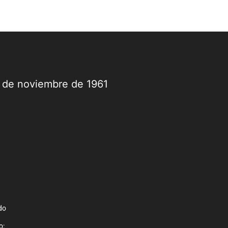
9 de noviembre de 1961
do
o: