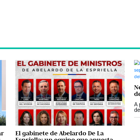
N
d
s
A 
c
de
de
S.
en
ar
El gabinete de Abelardo De La
s
Espriella: un equipo que apuesta