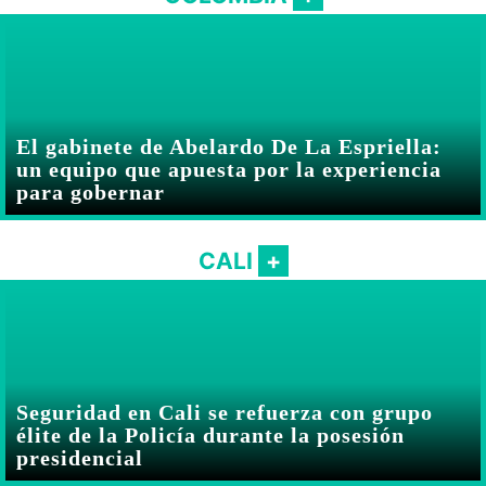
El gabinete de Abelardo De La Espriella:
un equipo que apuesta por la experiencia
para gobernar
CALI
Seguridad en Cali se refuerza con grupo
élite de la Policía durante la posesión
presidencial