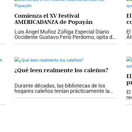
Comienza el XV Festival
E
AMERICADANZA de Popayán
c
Ca
Luis Ángel Muñoz Zúñiga Especial Diario
El
Occidente Gustavo Feris Perdomo, opita de
Ál
nacimiento y payanés por adopción, muy
dé
joven abandonó su carrera de ingeniería
qu
para acatar su vocación...
en
¿Qué leen realmente los caleños?
E
p
Durante décadas, las bibliotecas de los
a?
C
hogares caleños tenían prácticamente la
El
misma fotografía. Enciclopedias completas,
re
diccionarios, colecciones de literatura
lá
Na
clásica y algunos libros de historia...
Pa
s
ni