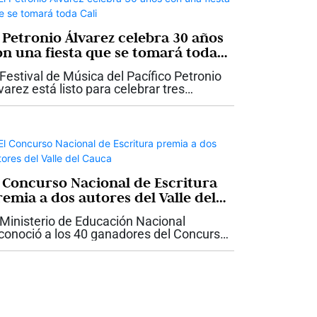
l Petronio Álvarez celebra 30 años
on una fiesta que se tomará toda
li
 Festival de Música del Pacífico Petronio
varez está listo para celebrar tres
cadas de historia con una programación
e promete convertir nuevamente a Cali
 la gran Casa Grande del...
l Concurso Nacional de Escritura
remia a dos autores del Valle del
auca
 Ministerio de Educación Nacional
conoció a los 40 ganadores del Concurso
cional de Escritura 2026: Historias de
z, una iniciativa que convocó a 6.533
ñas, niños, jóvenes y adultos de los 32...