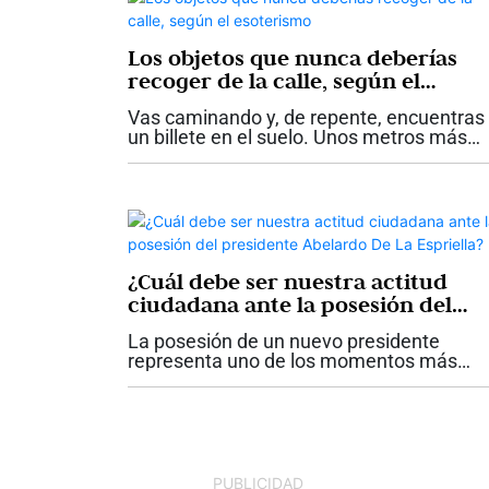
Los objetos que nunca deberías
recoger de la calle, según el
esoterismo
Vas caminando y, de repente, encuentras
un billete en el suelo. Unos metros más
adelante aparece una cadena de oro
aparentemente abandonada. En otra
ocasión ves una muñeca antigua en
perfecto estado...
¿Cuál debe ser nuestra actitud
ciudadana ante la posesión del
presidente Abelardo De La Espriell
La posesión de un nuevo presidente
representa uno de los momentos más
importantes para una democracia. Más al
de las diferencias políticas, de las
preferencias electorales o de las pasione
que...
PUBLICIDAD