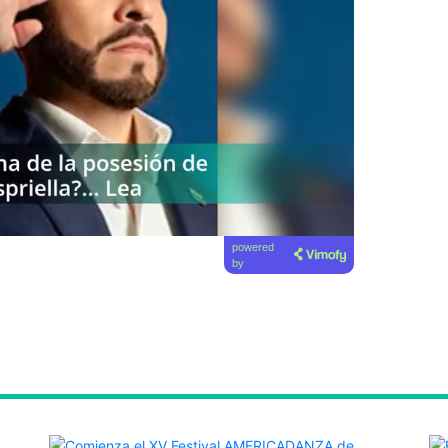
powered
by