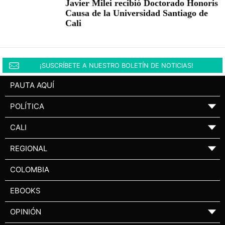
Javier Milei recibió Doctorado Honoris
Causa de la Universidad Santiago de
Cali
¡SUSCRÍBETE A NUESTRO BOLETÍN DE NOTICIAS!
PAUTA AQUÍ
POLÍTICA
▼
CALI
▼
REGIONAL
▼
COLOMBIA
EBOOKS
OPINIÓN
▼