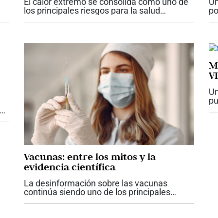
El calor extremo se consolida como uno de
Un
los principales riesgos para la salud
po
asociados al cambio climático. La
di
Organización Mundial de la Salud (OMS)
ce
a
advirtió que el incremento en la
ra
frecuencia,...
M
V
Un
pu
In
mi
VI
Vacunas: entre los mitos y la
evidencia científica
La desinformación sobre las vacunas
continúa siendo uno de los principales
desafíos para la salud pública. A pesar de
décadas de evidencia científica que