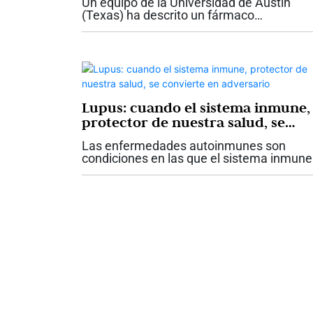
Un equipo de la Universidad de Austin
(Texas) ha descrito un fármaco
experimental que obliga a las células
tumorales a consumir más glucosa
mientras bloquea su reserva energética, l
grasa, lo que provoca...
Lupus: cuando el sistema inmune,
protector de nuestra salud, se
convierte en adversario
Las enfermedades autoinmunes son
condiciones en las que el sistema inmune
ataca diferentes órganos del cuerpo.
Existen aproximadamente 110 diferentes
tipos y se estima que más del 10% de la
población...