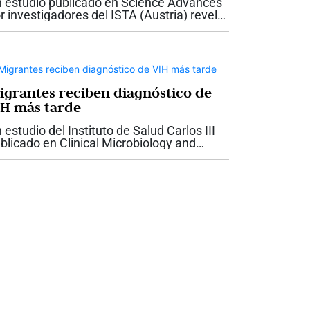
 estudio publicado en Science Advances
r investigadores del ISTA (Austria) revela
ferencias sexuales en la recuperación
rebral tras la anestesia con ketamina en
tones. Tras administrar el...
igrantes reciben diagnóstico de
IH más tarde
 estudio del Instituto de Salud Carlos III
blicado en Clinical Microbiology and
fection encuentra que las personas
grantes en España son diagnosticadas de
H con mayor retraso y en estadios más...