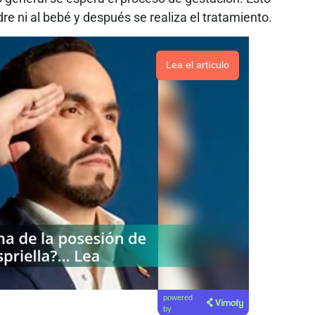
re ni al bebé y después se realiza el tratamiento.
Lea el artículo
powered
by