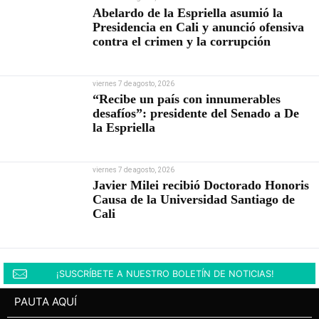
Abelardo de la Espriella asumió la
Presidencia en Cali y anunció ofensiva
contra el crimen y la corrupción
viernes 7 de agosto, 2026
“Recibe un país con innumerables
desafíos”: presidente del Senado a De
la Espriella
viernes 7 de agosto, 2026
Javier Milei recibió Doctorado Honoris
Causa de la Universidad Santiago de
Cali
¡SUSCRÍBETE A NUESTRO BOLETÍN DE NOTICIAS!
PAUTA AQUÍ