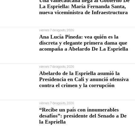
Una vallecaucana llega al Gobierno De
La Espriella: María Fernanda Santa,
nueva viceministra de Infraestructura
viernes 7 de agosto, 2026
Ana Lucía Pineda: vea quién es la
discreta y elegante primera dama que
acompaña a Abelardo De La Espriella
viernes 7 de agosto, 2026
Abelardo de la Espriella asumió la
Presidencia en Cali y anunció ofensiva
contra el crimen y la corrupción
viernes 7 de agosto, 2026
“Recibe un país con innumerables
desafíos”: presidente del Senado a De
la Espriella