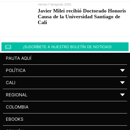
viernes 7 de agosto, 2026
Javier Milei recibió Doctorado Honoris
Causa de la Universidad Santiago de
Cali
¡SUSCRÍBETE A NUESTRO BOLETÍN DE NOTICIAS!
PAUTA AQUÍ
POLÍTICA
▼
CALI
▼
REGIONAL
▼
COLOMBIA
EBOOKS