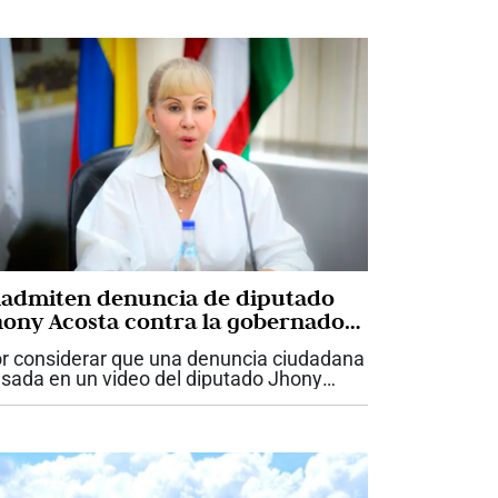
nadmiten denuncia de diputado
hony Acosta contra la gobernadora
ilian Francisca Toro
r considerar que una denuncia ciudadana
sada en un video del diputado Jhony
osta “no tenía fundamento”, la Fiscalía
legada ante la Corte Suprema de Justicia
admitió dicha denuncia. Esta es...