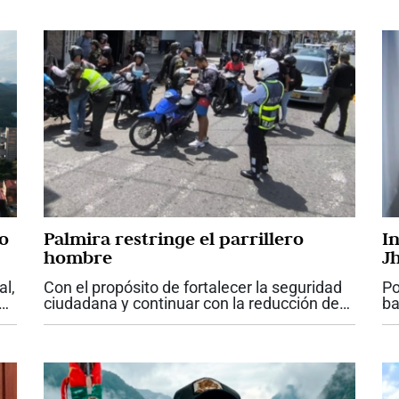
jo
Palmira restringe el parrillero
I
hombre
J
D
al,
Con el propósito de fortalecer la seguridad
Po
ciudadana y continuar con la reducción de
ba
los índices de criminalidad, el alcalde de
Ac
rdo
Palmira, Víctor Manuel Ramos Vergara,
de
firmó el Decreto No. 142, mediante el...
in