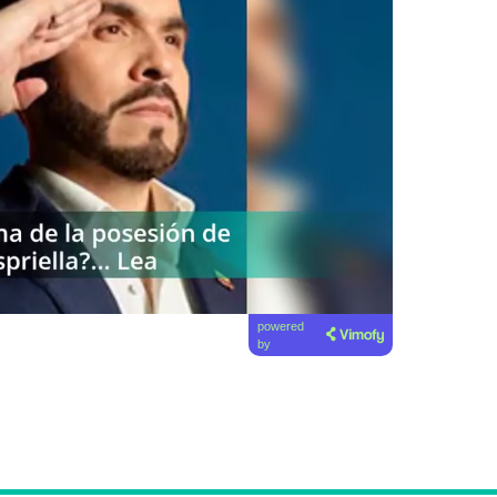
powered
by