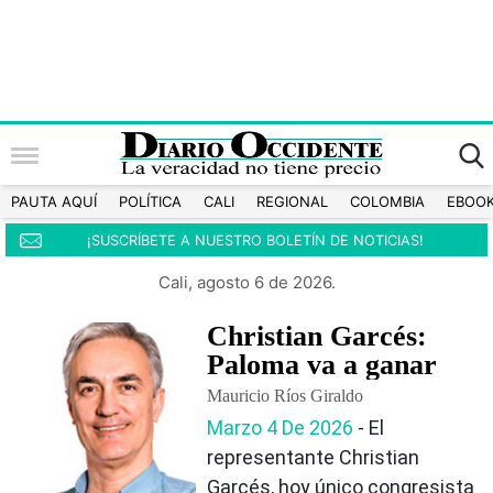
PAUTA AQUÍ
POLÍTICA
CALI
REGIONAL
COLOMBIA
EBOO
¡SUSCRÍBETE A NUESTRO BOLETÍN DE NOTICIAS!
Cali, agosto 6 de 2026.
Christian Garcés:
Paloma va a ganar
Mauricio Ríos Giraldo
Marzo 4 De 2026
‐ El
representante Christian
Garcés, hoy único congresista