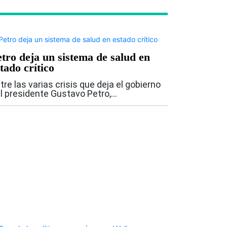
etro deja un sistema de salud en
tado crítico
tre las varias crisis que deja el gobierno
l presidente Gustavo Petro,
obablemente ninguna tenga un impacto
n directo sobre la vida de los
lombianos como la del sistema de salud.
 que recibe el...