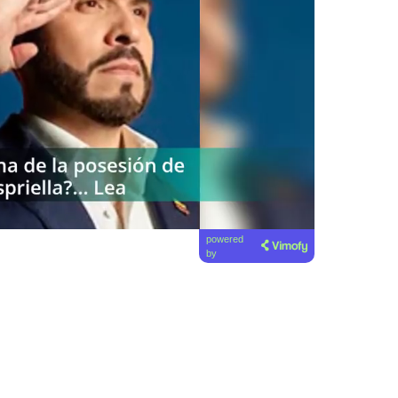
powered
by