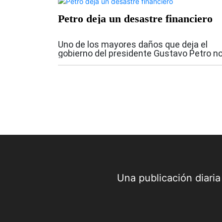
Petro deja un desastre financiero
Uno de los mayores daños que deja el
gobierno del presidente Gustavo Petro n
se ve a simple vista. No está únicament
en las obras inconclusas o en los
proyectos incumplidos. Está en las
finanzas...
Una publicación diari