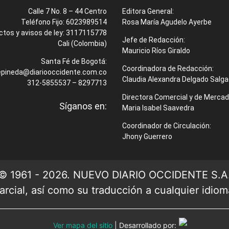
Calle 7 No. 8 – 44 Centro
Editora General:
Teléfono Fijo: 6023989514
Rosa María Agudelo Ayerbe
ctos y avisos de ley: 3117115778
Jefe de Redacción:
Cali (Colombia)
Mauricio Ríos Giraldo
Santa Fé de Bogotá:
Coordinadora de Redacción:
epineda@diariooccidente.com.co
Claudia Alexandra Delgado Salg
312-5855537 – 8297713
Directora Comercial y de Mercad
Síganos en:
Maria Isabel Saavedra
Coordinador de Circulación:
Jhony Guerrero
© 1961 - 2026. NUEVO DIARIO OCCIDENTE S.A
rcial, así como su traducción a cualquier idioma 
Ver mapa del sitio
| Desarrollado por: