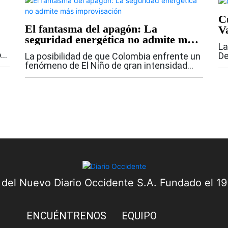
C
El fantasma del apagón: La
Va
seguridad energética no admite más
La
improvisación
o
De
La posibilidad de que Colombia enfrente un
e
co
fenómeno de El Niño de gran intensidad
po
vuelve a poner sobre la mesa una discusión
pa
que el país no puede seguir aplazando: la
seguridad energética. Si bien las...
a del Nuevo Diario Occidente S.A. Fundado el 1
ENCUÉNTRENOS
EQUIPO