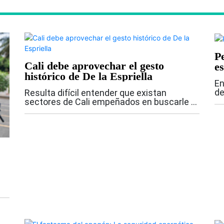
P
Cali debe aprovechar el gesto
es
histórico de De la Espriella
En
de
Resulta difícil entender que existan
pr
sectores de Cali empeñados en buscarle el
ta
lado negativo a uno de los hechos más
co
importantes y esperanzadores que haya
Lo
vivido la ciudad en su historia reciente. Que
el...