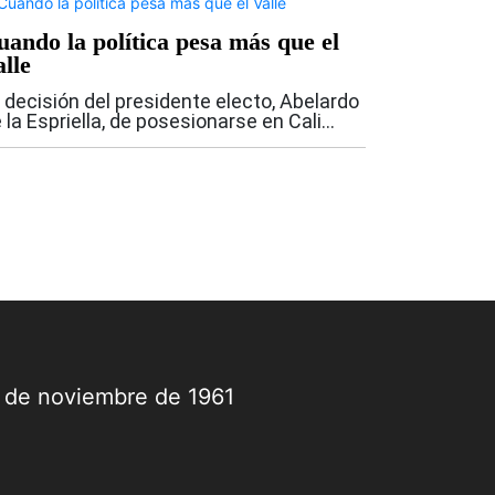
uando la política pesa más que el
lle
 decisión del presidente electo, Abelardo
 la Espriella, de posesionarse en Cali
nstituye uno de los mayores gestos
líticos que haya recibido la ciudad por
rte de un jefe de Estado. Nunca antes...
9 de noviembre de 1961