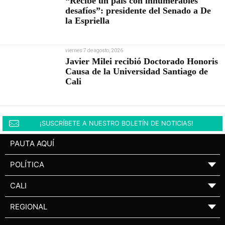
“Recibe un país con innumerables
desafíos”: presidente del Senado a De
la Espriella
viernes 7 de agosto, 2026
Javier Milei recibió Doctorado Honoris
Causa de la Universidad Santiago de
Cali
¡SUSCRÍBETE A NUESTRO BOLETÍN DE NOTICIAS!
PAUTA AQUÍ
POLÍTICA
▼
CALI
▼
REGIONAL
▼