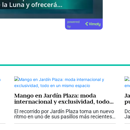
powered
by
Mango en Jardín Plaza: moda
Ja
internacional y exclusividad, todo
p
en un mismo espacio
c
El recorrido por Jardín Plaza toma un nuevo
Do
ritmo en uno de sus pasillos más recientes.
Ja
Entre vitrinas, iluminación y flujo constante
co
de
de visitantes, Mango se integra a este
su