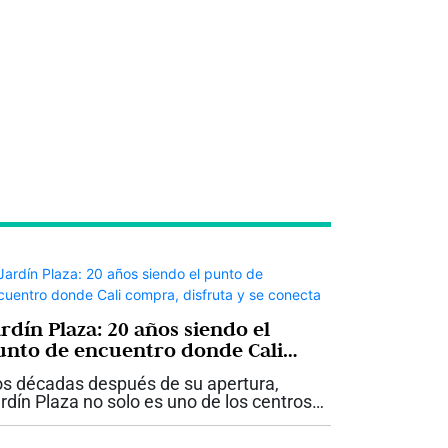
rdín Plaza: 20 años siendo el
unto de encuentro donde Cali
ompra, disfruta y se conecta
s décadas después de su apertura,
rdín Plaza no solo es uno de los centros
merciales más grandes y visitados del
roccidente colombiano: se consolidó