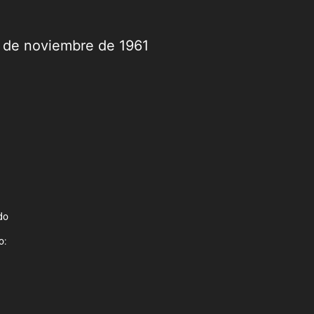
9 de noviembre de 1961
do
o: