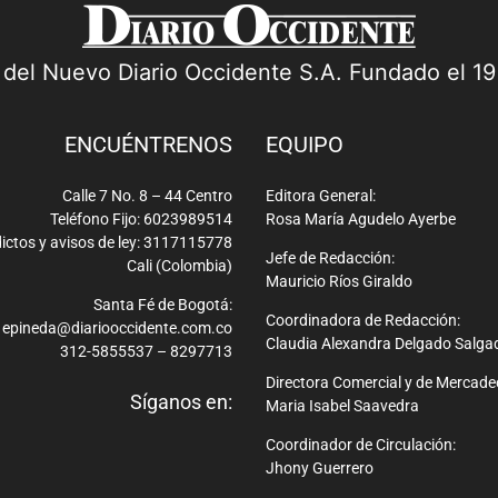
a del Nuevo Diario Occidente S.A. Fundado el 1
ENCUÉNTRENOS
EQUIPO
Calle 7 No. 8 – 44 Centro
Editora General:
Teléfono Fijo: 6023989514
Rosa María Agudelo Ayerbe
ictos y avisos de ley: 3117115778
Jefe de Redacción:
Cali (Colombia)
Mauricio Ríos Giraldo
Santa Fé de Bogotá:
Coordinadora de Redacción:
epineda@diariooccidente.com.co
Claudia Alexandra Delgado Salga
312-5855537 – 8297713
Directora Comercial y de Mercade
Síganos en:
Maria Isabel Saavedra
Coordinador de Circulación:
Jhony Guerrero