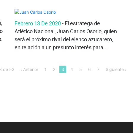
i,
Febrero 13 De 2020
- El estratega de
ro
Atlético Nacional, Juan Carlos Osorio, quien
o.
será el próximo rival del elenco azucarero,
en relación a un presunto interés para...
3 de 52
‹ Anterior
1
2
3
4
5
6
7
Siguiente ›