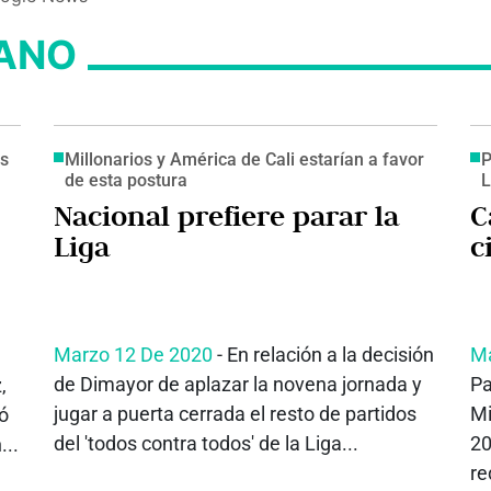
ANO
os
Millonarios y América de Cali estarían a favor
P
de esta postura
L
Nacional prefiere parar la
C
Liga
c
Marzo 12 De 2020
- En relación a la decisión
Ma
de Dimayor de aplazar la novena jornada y
Pa
,
jugar a puerta cerrada el resto de partidos
Mi
ó
del 'todos contra todos' de la Liga...
20
...
re