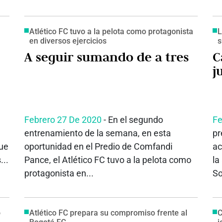
Atlético FC tuvo a la pelota como protagonista
L
en diversos ejercicios
s
A seguir sumando de a tres
C
j
Febrero 27 De 2020
- En el segundo
Fe
entrenamiento de la semana, en esta
pr
que
oportunidad en el Predio de Comfandi
ac
...
Pance, el Atlético FC tuvo a la pelota como
la
protagonista en...
So
o
Atlético FC prepara su compromiso frente al
C