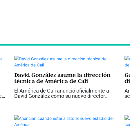
David González asume la dirección
G
técnica de América de Cali
d
El América de Cali anunció oficialmente a
Am
e
David González como su nuevo director
se
técnico. El exarquero llega con contrato
se
l
firmado hasta diciembre de 2026, con la
pr
opción de extenderlo un año más, y...
fu
al.