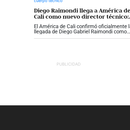
Diego Raimondi llega a América d
Cali como nuevo director técnico:
vea su carrera, estilo y cuerpo
El América de Cali confirmó oficialmente 
técnico
llegada de Diego Gabriel Raimondi como
nuevo director técnico del equipo
profesional. El entrenador ítalo-argentino,
de 47 años, asume el mando del conjunto.
PUBLICIDAD