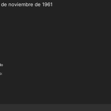
9 de noviembre de 1961
do
o: