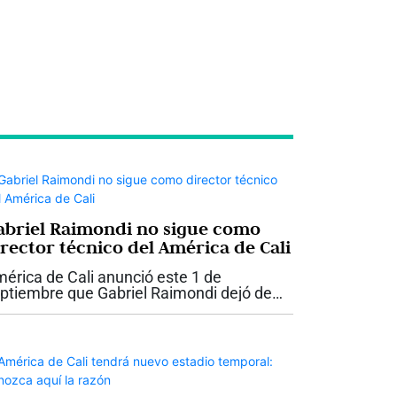
abriel Raimondi no sigue como
irector técnico del América de Cali
érica de Cali anunció este 1 de
ptiembre que Gabriel Raimondi dejó de
r el director técnico del equipo
ofesional. El club confirmó que la decisión
e tomada de mutuo acuerdo y agradeció
..