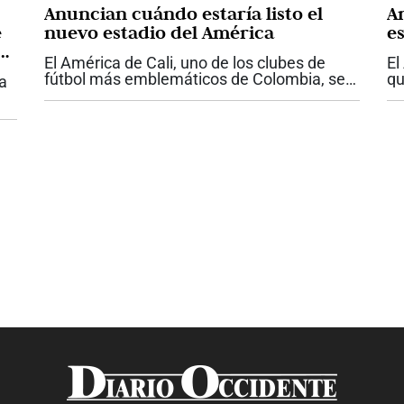
Anuncian cuándo estaría listo el
A
e
nuevo estadio del América
e
r
El América de Cali, uno de los clubes de
El
fútbol más emblemáticos de Colombia, se
qu
la
encuentra trabajando en un ambicioso
lo
proyecto para construir su propio estadio.
Ho
Según Tulio Gómez, máximo accionista
te
del...
..