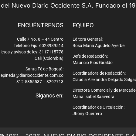
a del Nuevo Diario Occidente S.A. Fundado el 1
ENCUÉNTRENOS
EQUIPO
Calle 7 No. 8 – 44 Centro
Editora General:
Teléfono Fijo: 6023989514
Rosa María Agudelo Ayerbe
ictos y avisos de ley: 3117115778
Jefe de Redacción:
Cali (Colombia)
Mauricio Ríos Giraldo
Santa Fé de Bogotá:
Coordinadora de Redacción:
epineda@diariooccidente.com.co
Claudia Alexandra Delgado Salga
312-5855537 – 8297713
Directora Comercial y de Mercade
Síganos en:
Maria Isabel Saavedra
Coordinador de Circulación:
Jhony Guerrero