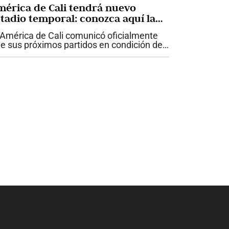
mérica de Cali tendrá nuevo
stadio temporal: conozca aquí la
azón
 América de Cali comunicó oficialmente
e sus próximos partidos en condición de
cal se disputarán en el estadio Bello
rizonte de Villavicencio. Este cambio
mporal se debe a las adecuaciones que...