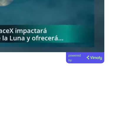
powered
by