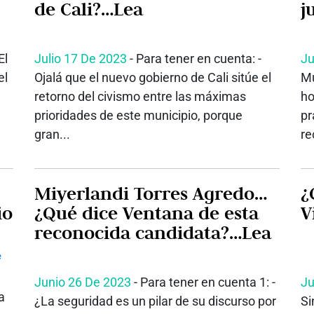
de Cali?…Lea
j
El
Julio 17 De 2023
- Para tener en cuenta: -
Ju
el
Ojalá que el nuevo gobierno de Cali sitúe el
Mu
retorno del civismo entre las máximas
ho
prioridades de este municipio, porque
pr
gran...
re
Miyerlandi Torres Agredo…
¿
io
¿Qué dice Ventana de esta
V
reconocida candidata?…Lea
Junio 26 De 2023
- Para tener en cuenta 1: -
Ju
a
¿La seguridad es un pilar de su discurso por
Si