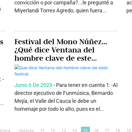
convicción o por campaña?...le pregunté a
ac
s
Miyerlandi Torres Agredo, quien fuera...
pe
s
Festival del Mono Núñez…
¿Qué dice Ventana del
hombre clave de este
festival?…Lea
 -
Junio 6 De 2023
- Para tener en cuenta 1: -Al
director ejecutivo de Funmúsica, Bernardo
Mejía, el Valle del Cauca le debe un
..
homenaje por todo lo alto, pues es el...
rimera
‹ Anterior
11
12
13
14
15
16
17
18
19