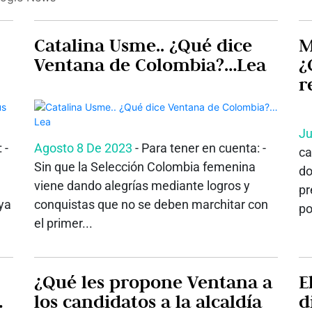
Catalina Usme.. ¿Qué dice
M
Ventana de Colombia?…Lea
¿
r
Ju
 -
Agosto 8 De 2023
- Para tener en cuenta: -
ca
Sin que la Selección Colombia femenina
do
viene dando alegrías mediante logros y
pr
ya
conquistas que no se deben marchitar con
po
el primer...
¿Qué les propone Ventana a
E
…
los candidatos a la alcaldía
d