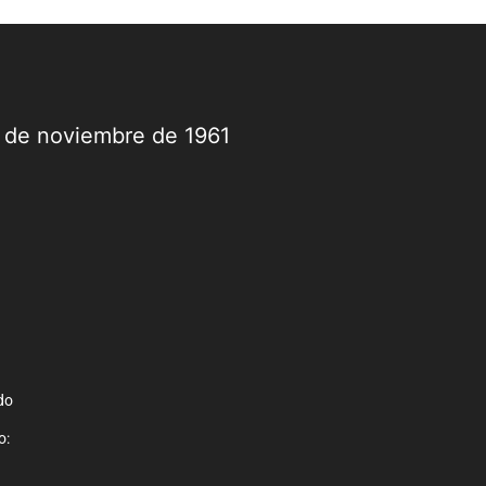
9 de noviembre de 1961
do
o: