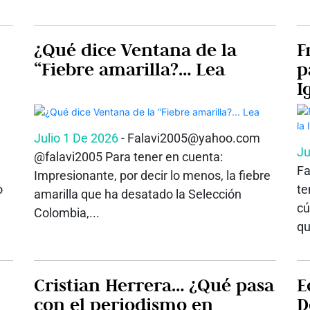
¿Qué dice Ventana de la
F
“Fiebre amarilla?… Lea
p
I
Julio 1 De 2026
- Falavi2005@yahoo.com
Ju
@falavi2005 Para tener en cuenta:
Fa
Impresionante, por decir lo menos, la fiebre
o
te
amarilla que ha desatado la Selección
cú
Colombia,...
qu
Cristian Herrera… ¿Qué pasa
E
con el periodismo en
D