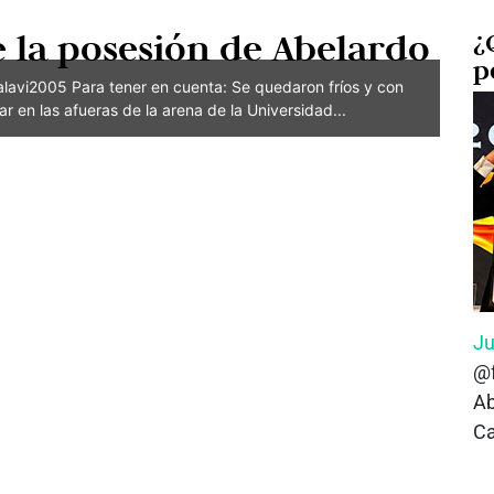
 la posesión de Abelardo
¿
p
vi2005 Para tener en cuenta: Se quedaron fríos y con
 en las afueras de la arena de la Universidad...
Ju
@f
Ab
Ca