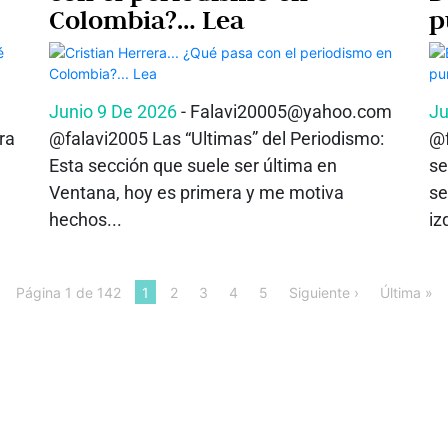
Colombia?… Lea
p
Junio 9 De 2026
- Falavi20005@yahoo.com
Ju
ra
@falavi2005 Las “Ultimas” del Periodismo:
@f
Esta sección que suele ser última en
se
Ventana, hoy es primera y me motiva
se
hechos...
iz
Página 1 de 142
1
2
3
4
5
Siguiente ›
Última »