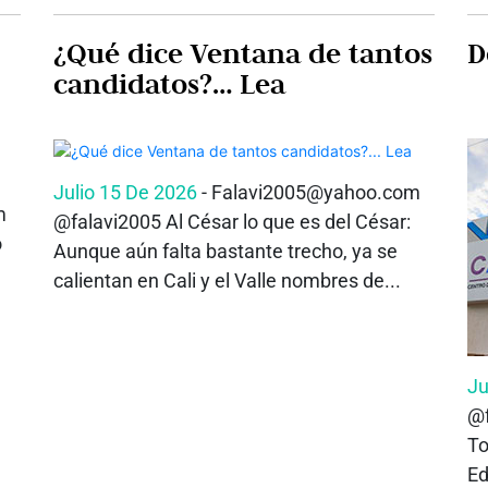
¿Qué dice Ventana de tantos
D
candidatos?… Lea
Julio 15 De 2026
- Falavi2005@yahoo.com
m
@falavi2005 Al César lo que es del César:
ó
Aunque aún falta bastante trecho, ya se
calientan en Cali y el Valle nombres de...
Ju
@f
To
Ed