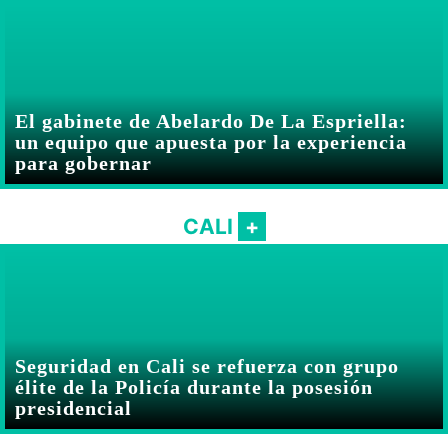
El gabinete de Abelardo De La Espriella:
un equipo que apuesta por la experiencia
para gobernar
CALI
Seguridad en Cali se refuerza con grupo
élite de la Policía durante la posesión
presidencial