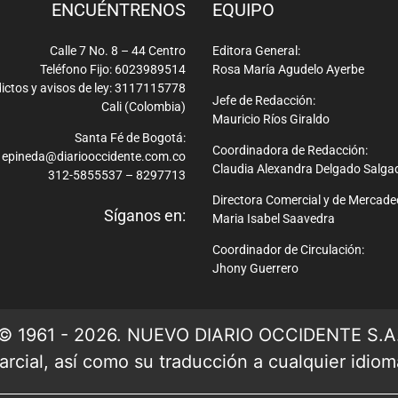
ENCUÉNTRENOS
EQUIPO
Calle 7 No. 8 – 44 Centro
Editora General:
Teléfono Fijo: 6023989514
Rosa María Agudelo Ayerbe
ictos y avisos de ley: 3117115778
Jefe de Redacción:
Cali (Colombia)
Mauricio Ríos Giraldo
Santa Fé de Bogotá:
Coordinadora de Redacción:
epineda@diariooccidente.com.co
Claudia Alexandra Delgado Salga
312-5855537 – 8297713
Directora Comercial y de Mercade
Síganos en:
Maria Isabel Saavedra
Coordinador de Circulación:
Jhony Guerrero
© 1961 - 2026. NUEVO DIARIO OCCIDENTE S.A
rcial, así como su traducción a cualquier idioma 