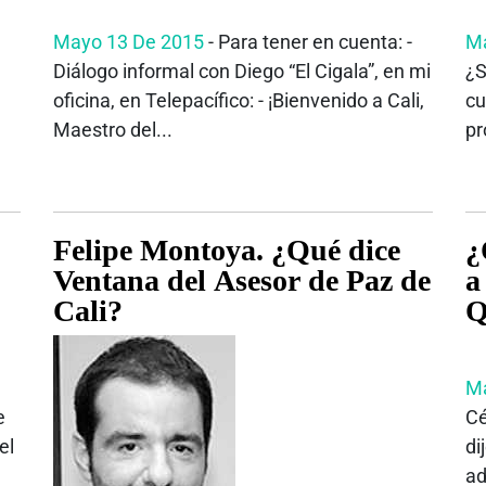
Mayo 13 De 2015
- Para tener en cuenta: -
Ma
Diálogo informal con Diego “El Cigala”, en mi
¿S
e
oficina, en Telepacífico: - ¡Bienvenido a Cali,
cu
Maestro del...
pr
Felipe Montoya. ¿Qué dice
¿
Ventana del Asesor de Paz de
a
Cali?
Q
Ma
e
Cé
el
di
ad