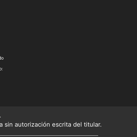
do
o:
.
sin autorización escrita del titular.