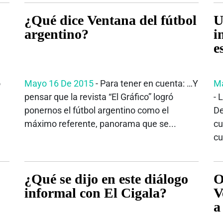
¿Qué dice Ventana del fútbol
U
argentino?
i
e
o
Mayo 16 De 2015
- Para tener en cuenta: …Y
Ma
pensar que la revista “El Gráfico” logró
- 
ponernos el fútbol argentino como el
De
máximo referente, panorama que se...
cu
cu
¿Qué se dijo en este diálogo
O
informal con El Cigala?
V
a