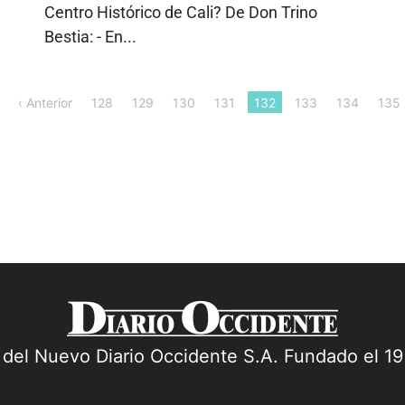
Centro Histórico de Cali? De Don Trino
Bestia: - En...
‹ Anterior
128
129
130
131
132
133
134
135
a del Nuevo Diario Occidente S.A. Fundado el 1