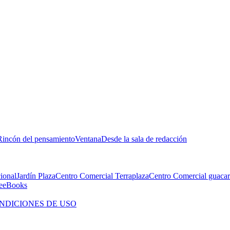
Rincón del pensamiento
Ventana
Desde la sala de redacción
cional
Jardín Plaza
Centro Comercial Terraplaza
Centro Comercial guacar
e
eBooks
NDICIONES DE USO