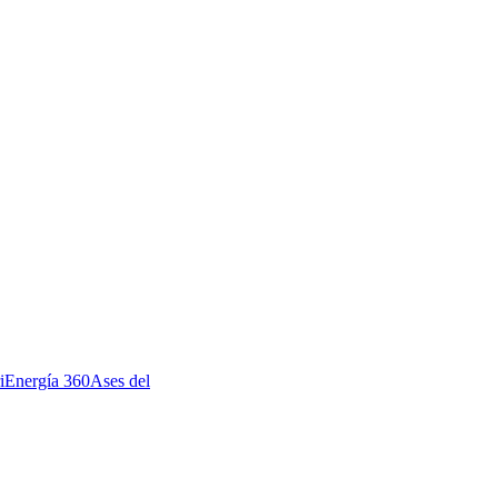
i
Energía 360
Ases del