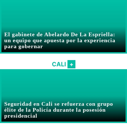
El gabinete de Abelardo De La Espriella:
un equipo que apuesta por la experiencia
para gobernar
CALI
Seguridad en Cali se refuerza con grupo
élite de la Policía durante la posesión
presidencial