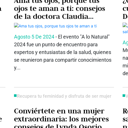
Ama tus ojos, porque tus
¿
a
ojos te aman a ti: consejos
c
de la doctora Claudia
D
Beltrán
d
Agosto 5 De 2024
- El evento "A lo Natural"
Ag
2024 fue un punto de encuentro para
Mu
expertos y entusiastas de la salud, quienes
na
se reunieron para compartir conocimientos
mi
y...
de
Recupera tu feminidad y disfruta de ser mujer
V
Conviértete en una mujer
R
e
extraordinaria: los mejores
s
consejos de Lynda Osorio
n