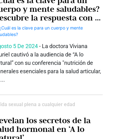
Cuál es la clave para un
uerpo y mente saludables?
escubre la respuesta con la
octora Viviana Muriel
osto 5 De 2024
- La doctora Viviana
riel cautivó a la audiencia de “A lo
tural” con su conferencia "nutrición de
nerales esenciales para la salud articular,
...
ida sexual plena a cualquier edad
evelan los secretos de la
alud hormonal en ‘A lo
atural’