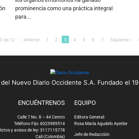
ión
prominencia como una práctica integral
para...
3 de 12
‹ Anterior
1
2
3
4
5
6
7
Siguiente ›
a del Nuevo Diario Occidente S.A. Fundado el 1
ENCUÉNTRENOS
EQUIPO
Calle 7 No. 8 – 44 Centro
Editora General:
Teléfono Fijo: 6023989514
Rosa María Agudelo Ayerbe
ictos y avisos de ley: 3117115778
Jefe de Redacción:
Cali (Colombia)