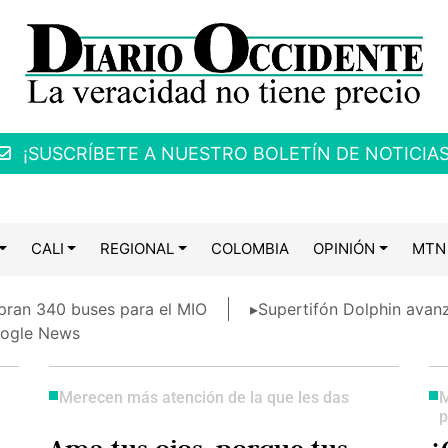
¡SUSCRÍBETE A NUESTRO BOLETÍN DE NOTICIAS
CALI
REGIONAL
COLOMBIA
OPINIÓN
MTN
ran 340 buses para el MIO
▸Supertifón Dolphin avanz
ogle News
Merecen más atención de la que les das
M
p