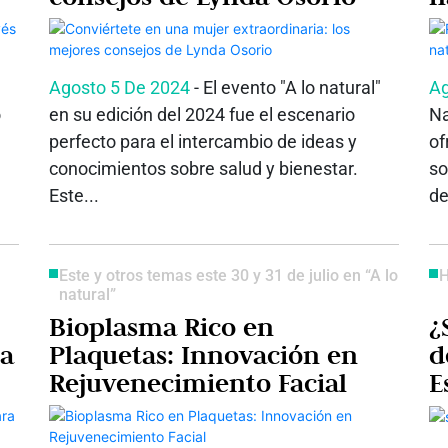
Agosto 5 De 2024
- El evento "A lo natural"
Ag
o
en su edición del 2024 fue el escenario
Na
perfecto para el intercambio de ideas y
of
conocimientos sobre salud y bienestar.
so
Este...
de
Este y otros temas este 30 y 31 de julio en “A lo
H
natural”
Bioplasma Rico en
¿
na
Plaquetas: Innovación en
d
Rejuvenecimiento Facial
E