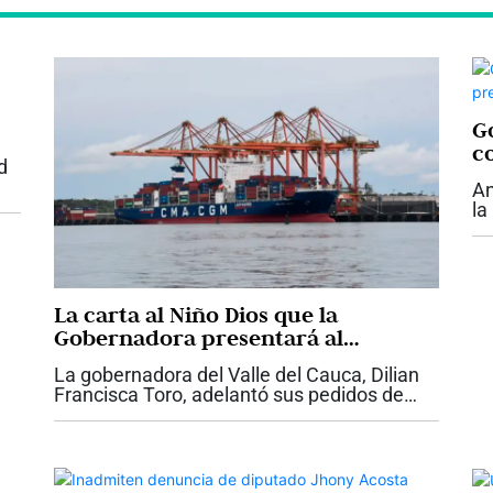
Go
c
d
An
la
su
ar
De
La carta al Niño Dios que la
Gobernadora presentará al
Presidente Abelardo De La Espriella
La gobernadora del Valle del Cauca, Dilian
con proyectos claves para el Valle
Francisca Toro, adelantó sus pedidos de
Navidad y le presentará una carta del Niño
Dios al presidente Abelardo De La Espriella,
con las necesidades urgentes de la...