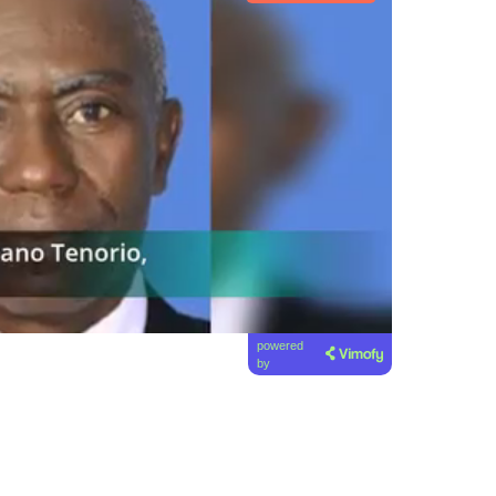
powered
by