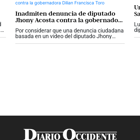
U
Inadmiten denuncia de diputado
S
Jhony Acosta contra la gobernadora
d
Lu
Dilian Francisca Toro
e
di
Por considerar que una denuncia ciudadana
en
basada en un video del diputado Jhony
go
Acosta “no tenía fundamento”, la Fiscalía
pi
delegada ante la Corte Suprema de Justicia
inadmitió dicha denuncia. Esta es...