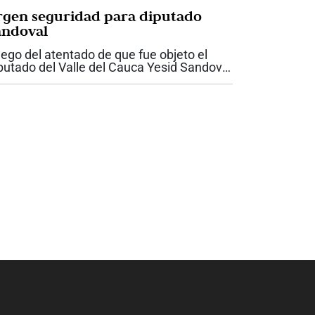
rgen seguridad para diputado
andoval
ego del atentado de que fue objeto el
putado del Valle del Cauca Yesid Sandoval
 la antigua vía entre Cali y Yumbo, la
bernadora del Valle, Dilian Francisca Toro
dió garantías de seguridad para el...