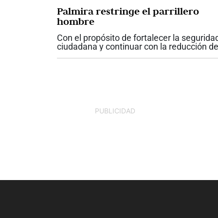
Palmira restringe el parrillero
hombre
Con el propósito de fortalecer la segurida
ciudadana y continuar con la reducción d
los índices de criminalidad, el alcalde de
Palmira, Víctor Manuel Ramos Vergara,
firmó el Decreto No. 142, mediante el...
PUBLICIDAD