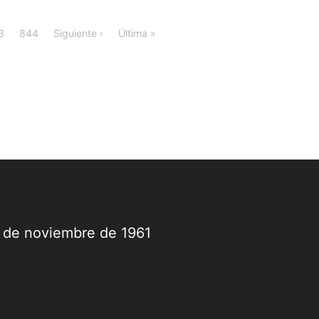
3
844
Siguiente ›
Última »
9 de noviembre de 1961