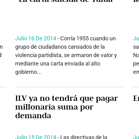
Julio 16 De 2014
- Corría 1955 cuando un
Ju
en
grupo de ciudadanos cansados de la
sa
d
violencia partidista, se armaron de valor y
Na
mediante una carta enviada al alto
pe
gobierno...
em
ILV ya no tendrá que pagar
E
millonaria suma por
demanda
Julio 15 De 2014
- Las directivas de la
Ju