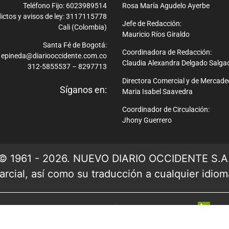
Teléfono Fijo: 6023989514
Rosa María Agudelo Ayerbe
ictos y avisos de ley: 3117115778
Jefe de Redacción:
Cali (Colombia)
Mauricio Ríos Giraldo
Santa Fé de Bogotá:
Coordinadora de Redacción:
epineda@diariooccidente.com.co
Claudia Alexandra Delgado Salga
312-5855537 – 8297713
Directora Comercial y de Mercade
Síganos en:
Maria Isabel Saavedra
Coordinador de Circulación:
Jhony Guerrero
© 1961 - 2026. NUEVO DIARIO OCCIDENTE S.A
rcial, así como su traducción a cualquier idioma 
Ver mapa del sitio
| Desarrollado por: