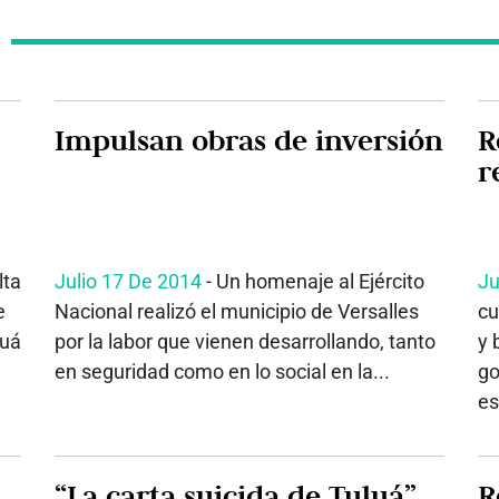
Impulsan obras de inversión
R
r
lta
Julio 17 De 2014
- Un homenaje al Ejército
Ju
e
Nacional realizó el municipio de Versalles
cu
luá
por la labor que vienen desarrollando, tanto
y 
en seguridad como en lo social en la...
go
es
“La carta suicida de Tuluá”