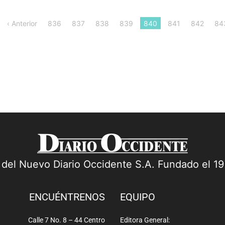
‹ Anterior
836
837
838
839
840
841
842
84
a del Nuevo Diario Occidente S.A. Fundado el 1
ENCUÉNTRENOS
EQUIPO
Calle 7 No. 8 – 44 Centro
Editora General: