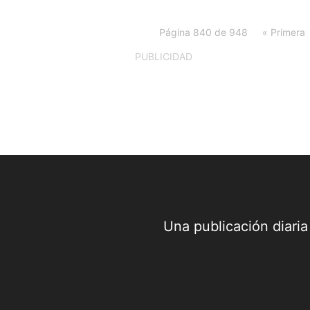
Página 840 de 948
« Primera
PUBLICIDAD
Una publicación diari