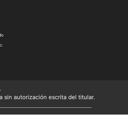
do
o:
.
sin autorización escrita del titular.