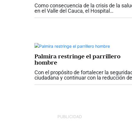
Como consecuencia de la crisis de la salu
en el Valle del Cauca, el Hospital
Universitario del Valle anunció la
suspensión temporal de los servicios
ambulatorios contratados y de las nuevas
atenciones para...
Palmira restringe el parrillero
hombre
Con el propósito de fortalecer la segurida
ciudadana y continuar con la reducción d
los índices de criminalidad, el alcalde de
Palmira, Víctor Manuel Ramos Vergara,
firmó el Decreto No. 142, mediante el...
PUBLICIDAD