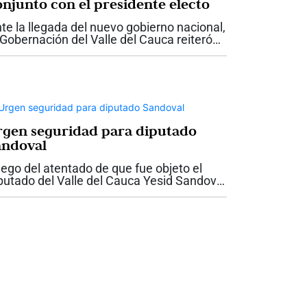
onjunto con el presidente electo
te la llegada del nuevo gobierno nacional,
 Gobernación del Valle del Cauca reiteró
 disposición para trabajar de manera
ticulada con el presidente electo Abelardo
 la Espriella, con el propósito...
rgen seguridad para diputado
andoval
ego del atentado de que fue objeto el
putado del Valle del Cauca Yesid Sandoval
 la antigua vía entre Cali y Yumbo, la
bernadora del Valle, Dilian Francisca Toro
dió garantías de seguridad para el...