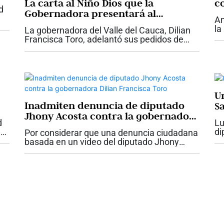
La carta al Niño Dios que la
c
d
Gobernadora presentará al
An
Presidente Abelardo De La Espriella
la
La gobernadora del Valle del Cauca, Dilian
con proyectos claves para el Valle
su
Francisca Toro, adelantó sus pedidos de
ar
Navidad y le presentará una carta del Niño
De
Dios al presidente Abelardo De La Espriella,
con las necesidades urgentes de la...
U
Inadmiten denuncia de diputado
S
Jhony Acosta contra la gobernadora
d
Lu
Dilian Francisca Toro
e
di
Por considerar que una denuncia ciudadana
en
basada en un video del diputado Jhony
go
Acosta “no tenía fundamento”, la Fiscalía
pi
delegada ante la Corte Suprema de Justicia
inadmitió dicha denuncia. Esta es...