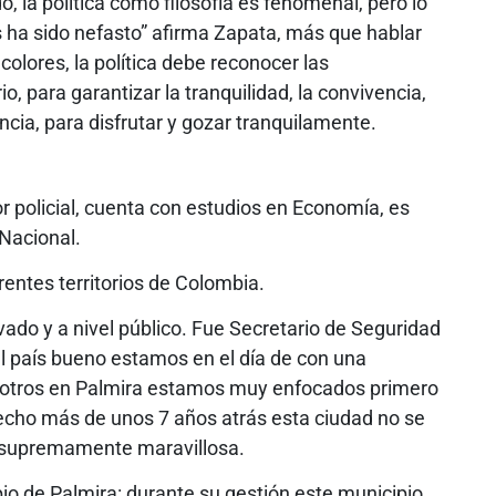
o, la política como filosofía es fenomenal, pero lo
s ha sido nefasto” afirma Zapata, más que hablar
colores, la política debe reconocer las
io, para garantizar la tranquilidad, la convivencia,
ncia, para disfrutar y gozar tranquilamente.
 policial, cuenta con estudios en Economía, es
 Nacional.
ntes territorios de Colombia.
vado y a nivel público. Fue Secretario de Seguridad
l país bueno estamos en el día de con una
sotros en Palmira estamos muy enfocados primero
echo más de unos 7 años atrás esta ciudad no se
 supremamente maravillosa.
io de Palmira: durante su gestión este municipio