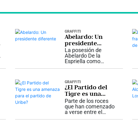
GRAFFITI
Abelardo: Un
presidente
diferente
La posesión de
e
,
Abelardo De la
Espriella como
presidente de
Colombia en Cali no
es solamente un
GRAFFITI
hecho histórico por
¿El Partido del
romper una tradición
Tigre es una
ó
de más de dos siglos
amenaza para el
que concentró este
Parte de los roces
acto exclusivamente
partido de Uribe?
que han comenzado
en...
a verse entre el
Centro Democrático,
partido liderado por el
expresidente Álvaro
Uribe Vélez, y el