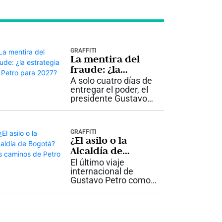
GRAFFITI
La mentira del
fraude: ¿la
estrategia de
A solo cuatro días de
Petro para 2027?
entregar el poder, el
presidente Gustavo
Petro volvió a insistir
en que hubo fraude
en las elecciones
GRAFFITI
presidenciales. Lo
¿El asilo o la
hizo nuevamente sin
Alcaldía de
presentar pruebas
Bogotá? Los
concluyentes y...
El último viaje
caminos de Petro
internacional de
Gustavo Petro como
presidente de
Colombia, que inicia
este viernes rumbo a
Cuba, volvió a