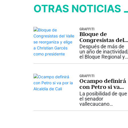
OTRAS NOTICIAS
GRAFFITI
Bloque de
Congresistas del
Valle se
Después de más de
reorganiza y elig
un año de inactividad
el Bloque Regional y
a Christian
Parlamentario del
Garcés como
Valle del Cauca inicia
presidente
una nueva etapa. La
GRAFFITI
bancada de
Ocampo definirá
congresistas del
con Petro si va
departamento acord
por la Alcaldía de
reactivar este
La posibilidad de que
escenario de...
Cali
el senador
vallecaucano
Alejandro Ocampo
renuncie a su curul
para aspirar a la
Alcaldía de Cali sigue