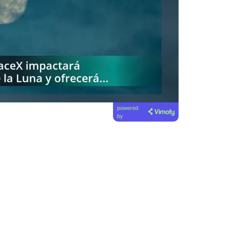
powered
by