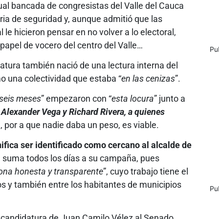
ctual bancada de congresistas del Valle del Cauca
eria de seguridad y, aunque admitió que las
e hicieron pensar en no volver a lo electoral,
 papel de vocero del centro del Valle…
Pu
atura también nació de una lectura interna del
o una colectividad que estaba “
en las cenizas
”.
 seis meses
” empezaron con “
esta locura
” junto a
Alexander Vega y Richard Rivera, a quienes
ad, por a que nadie daba un peso, es viable.
ifica ser identificado como cercano al alcalde de
le suma todos los días a su campaña, pues
ona honesta y transparente
”, cuyo trabajo tiene el
s y también entre los habitantes de municipios
Pu
a candidatura de Juan Camilo Vélez al Senado,