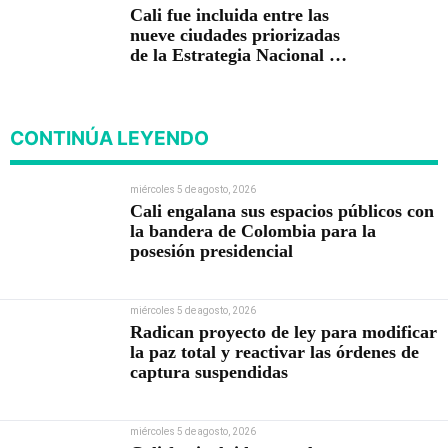
Cali fue incluida entre las
nueve ciudades priorizadas
de la Estrategia Nacional de
Seguridad del Gobierno de
Abelardo De la Espriella
CONTINÚA LEYENDO
miércoles 5 de agosto, 2026
Cali engalana sus espacios públicos con
la bandera de Colombia para la
posesión presidencial
miércoles 5 de agosto, 2026
Radican proyecto de ley para modificar
la paz total y reactivar las órdenes de
captura suspendidas
miércoles 5 de agosto, 2026