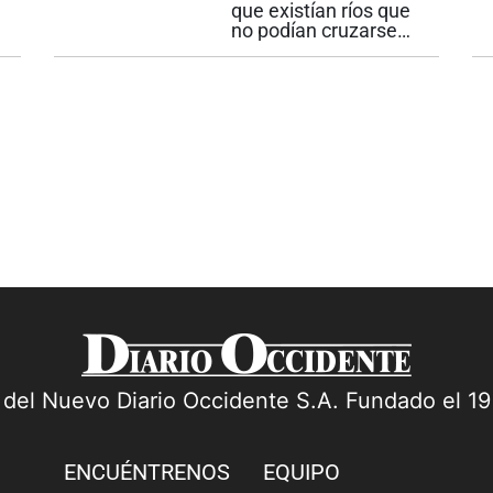
las...
que existían ríos que
no podían cruzarse
sin consecuencias
irreversibles. Aunque
pareciera una historia
lejana, esa realidad
sigue presente en
nuestras vidas. En la
antigua Roma...
s
a del Nuevo Diario Occidente S.A. Fundado el 1
ENCUÉNTRENOS
EQUIPO