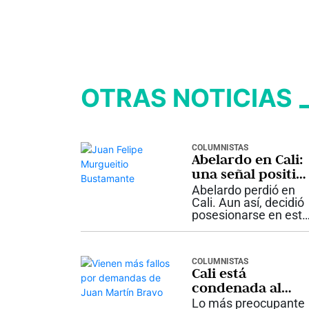
OTRAS NOTICIAS
COLUMNISTAS
Abelardo en Cali:
una señal positiv
y una agenda por
Abelardo perdió en
construir
Cali. Aun así, decidió
posesionarse en esta
ciudad. Ese gesto
dice algo importante
sobre cómo entiende
COLUMNISTAS
el país que va a
Cali está
gobernar. Por qué
condenada al
importa Un
atraso con sus
Presidente no
Lo más preocupante