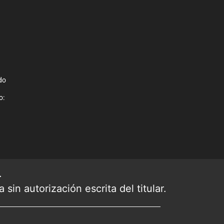
do
o:
.
sin autorización escrita del titular.