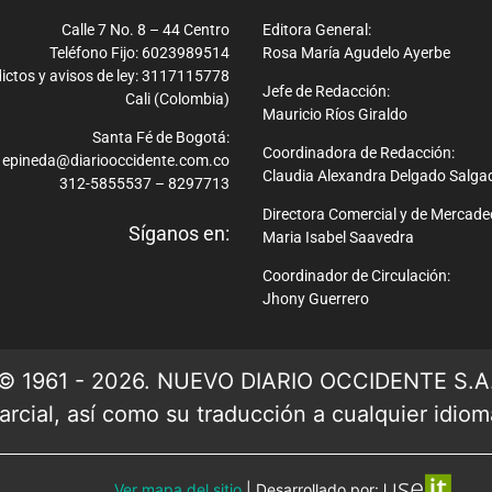
Calle 7 No. 8 – 44 Centro
Editora General:
Teléfono Fijo: 6023989514
Rosa María Agudelo Ayerbe
ictos y avisos de ley: 3117115778
Jefe de Redacción:
Cali (Colombia)
Mauricio Ríos Giraldo
Santa Fé de Bogotá:
Coordinadora de Redacción:
epineda@diariooccidente.com.co
Claudia Alexandra Delgado Salga
312-5855537 – 8297713
Directora Comercial y de Mercade
Síganos en:
Maria Isabel Saavedra
Coordinador de Circulación:
Jhony Guerrero
© 1961 - 2026. NUEVO DIARIO OCCIDENTE S.A
rcial, así como su traducción a cualquier idioma 
Ver mapa del sitio
| Desarrollado por: