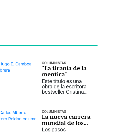
COLUMNISTAS
“La tiranía de la
mentira”
Este título es una
obra de la escritora
bestseller Cristina
Martín Jiménez,
quién se declara
políticamente
COLUMNISTAS
incorrecta. Es
La nueva carrera
investigadora y
mundial de los
ejemplo de
28K
periodistas,
Los pasos