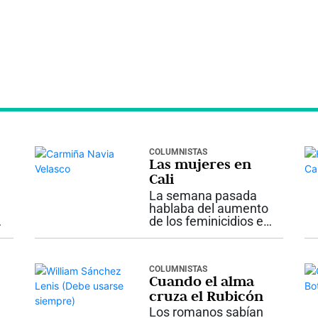
COLUMNISTAS
Las mujeres en
a
Cali
La semana pasada
hablaba del aumento
de los feminicidios en
la ciudad, tasa
disparada, situación
permanente de
COLUMNISTAS
inseguridad. Es claro
Cuando el alma
que detrás de esta
cruza el Rubicón
situación está el odio
de los hombres hacia
Los romanos sabían