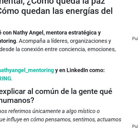
 mental, ¿Cómo queda la paz
¿Cómo quedan las energías del
é con Nathy Angel, mentora estratégica y
Pu
ntoring
. Acompaña a líderes, organizaciones y
desde la conexión entre conciencia, emociones,
athyangel_mentoring
y en LinkedIn como:
RING
.
xplicar al común de la gente qué
s humanos?
s referimos únicamente a algo místico o
r que influye en cómo pensamos, sentimos, actuamos
Pu