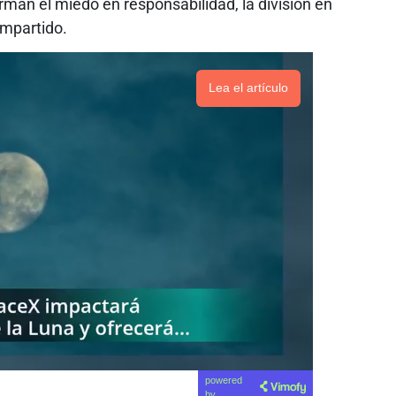
man el miedo en responsabilidad, la división en
ompartido.
Lea el artículo
powered
by